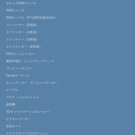
セキュアKVMスイッチ
KVMスイッチ
KVMケーブル（IP GARD社製品対応）
コンバーター（変換器）
スプリッター（分配器）
スイッチャー（切替器）
エクステンダー（延長器）
EDIDエミュレーター
幾何学補正・エッジブレンディング
プレビューモニター
Danteオーディオ
エンベデッター・ディエンベデッター
ケーブル
マウス・ジョグシャトル
検査機
3Dキャラクタージェネレーター
ビデオレコーダー
拡張カード
クラウドライブプロダクション