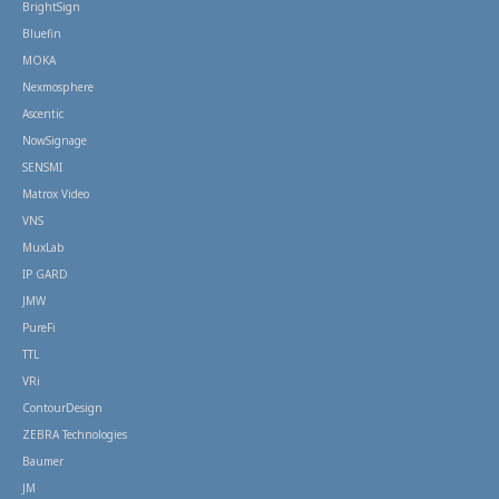
BrightSign
Bluefin
MOKA
Nexmosphere
Ascentic
NowSignage
SENSMI
Matrox Video
VNS
MuxLab
IP GARD
JMW
PureFi
TTL
VRi
ContourDesign
ZEBRA Technologies
Baumer
JM