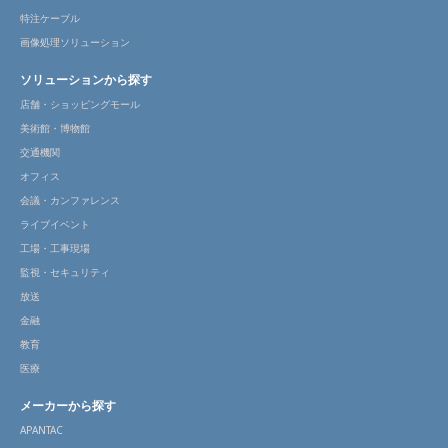
特注ケーブル
画像処理ソリューション
ソリューションから探す
店舗・ショッピングモール
美術館・博物館
交通機関
オフィス
会議・カンファレンス
ライブイベント
工場・工事現場
監視・セキュリティ
放送
金融
教育
医療
メーカーから探す
APANTAC