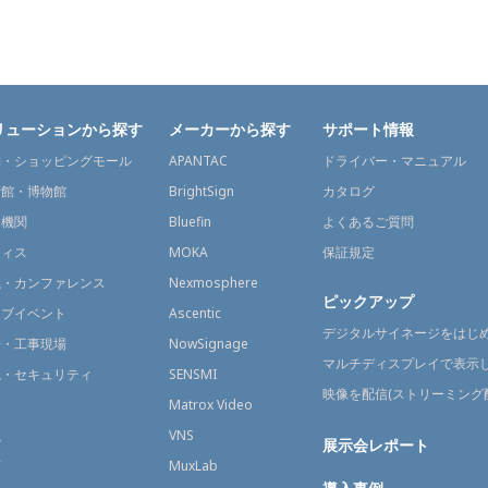
リューションから探す
メーカーから探す
サポート情報
舗・ショッピングモール
APANTAC
ドライバー・マニュアル
術館・博物館
BrightSign
カタログ
通機関
Bluefin
よくあるご質問
フィス
MOKA
保証規定
議・カンファレンス
Nexmosphere
ピックアップ
イブイベント
Ascentic
デジタルサイネージをはじ
場・工事現場
NowSignage
マルチディスプレイで表示
視・セキュリティ
SENSMI
映像を配信(ストリーミング
送
Matrox Video
融
VNS
展示会レポート
育
MuxLab