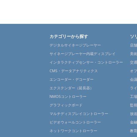
カテゴリーから探す
ソ
デジタルサイネージプレーヤー
店
サイネージプレーヤー内蔵ディスプレイ
美
インタラクティブセンサー・コントローラー
交
CMS・データアナリティクス
オ
エンコーダー・デコーダー
会
エクステンダー（延長器）
ラ
NMOSコントローラー
工
グラフィックボード
監
マルチディスプレイコントローラー
放
ビデオウォールコントローラー
金
ネットワークコントローラー
教