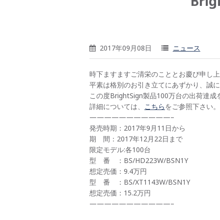
Br
2017年09月08日
ニュース
時下ますますご清栄のこととお慶び申し上
平素は格別のお引き立てにあずかり、誠に
この度BrightSign製品100万台の出
詳細については、
こちら
をご参照下さい。
———————————–
発売時期：2017年9月11日から
期 間：2017年12月22日まで
限定モデル:各100台
型 番 ：BS/HD223W/BSN1Y
想定売価：9.4万円
型 番 ：BS/XT1143W/BSN1Y
想定売価：15.2万円
———————————–