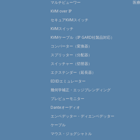
マルチビューワー
医
KVM over IP
セキュアKVMスイッチ
KVMスイッチ
KVMケーブル（IP GARD社製品対応）
コンバーター（変換器）
スプリッター（分配器）
スイッチャー（切替器）
エクステンダー（延長器）
EDIDエミュレーター
幾何学補正・エッジブレンディング
プレビューモニター
Danteオーディオ
エンベデッター・ディエンベデッター
ケーブル
マウス・ジョグシャトル