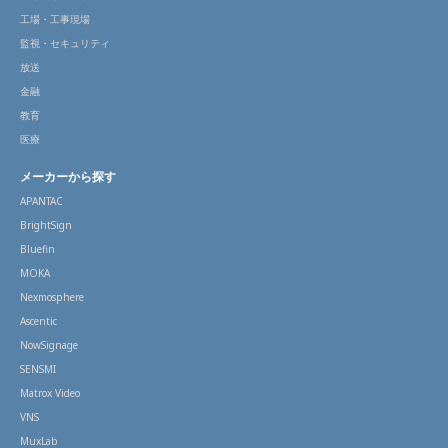
工場・工事現場
監視・セキュリティ
放送
金融
教育
医療
メーカーから探す
APANTAC
BrightSign
Bluefin
MOKA
Nexmosphere
Ascentic
NowSignage
SENSMI
Matrox Video
VNS
MuxLab