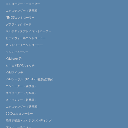
エンコーダー・デコーダー
エクステンダー（延長器）
NMOSコントローラー
グラフィックボード
マルチディスプレイコントローラー
ビデオウォールコントローラー
ネットワークコントローラー
マルチビューワー
KVM over IP
セキュアKVMスイッチ
KVMスイッチ
KVMケーブル（IP GARD社製品対応）
コンバーター（変換器）
スプリッター（分配器）
スイッチャー（切替器）
エクステンダー（延長器）
EDIDエミュレーター
幾何学補正・エッジブレンディング
プレビューモニター