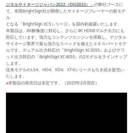
ジタルサイネージジャパン2022（DSJ2022）」
の弊社ブースに
て、米国BrightSign社が開発したサイネージプレーヤーの新モデ
ル
となる『BrightSign XC5シリーズ』を国内初披露いたします。
本製品は、8K解像度に対応し、さらに4K HDMIマルチ出力にも
対応しています。強力なコンテンツエンジンを搭載し、デジタル
サイネージ業界で最も強力なスペックを備えたエキスパートモデ
ルです。デュアル出力対応の『BrightSign XC2055』およびクワ
ッド出力対応の『BrightSign XC4055』の2モデルをラインナップ
します。
従来モデルのLS4、HD4、XD4、XT4シリーズも引き続き販売い
たします。
※
本製品の発売日は未定です。（2023年2月現在）