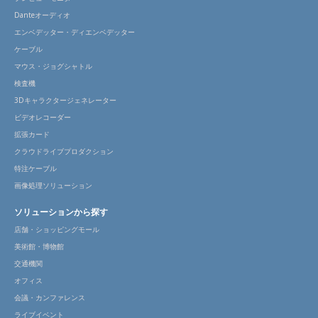
Danteオーディオ
エンベデッター・ディエンベデッター
ケーブル
マウス・ジョグシャトル
検査機
3Dキャラクタージェネレーター
ビデオレコーダー
拡張カード
クラウドライブプロダクション
特注ケーブル
画像処理ソリューション
ソリューションから探す
店舗・ショッピングモール
美術館・博物館
交通機関
オフィス
会議・カンファレンス
ライブイベント