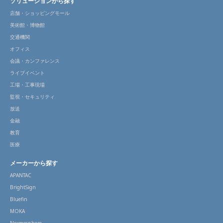
ソリューションから探す
店舗・ショッピングモール
美術館・博物館
交通機関
オフィス
会議・カンファレンス
ライブイベント
工場・工事現場
監視・セキュリティ
放送
金融
教育
医療
メーカーから探す
APANTAC
BrightSign
Bluefin
MOKA