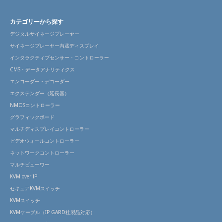
カテゴリーから探す
デジタルサイネージプレーヤー
サイネージプレーヤー内蔵ディスプレイ
インタラクティブセンサー・コントローラー
CMS・データアナリティクス
エンコーダー・デコーダー
エクステンダー（延長器）
NMOSコントローラー
グラフィックボード
マルチディスプレイコントローラー
ビデオウォールコントローラー
ネットワークコントローラー
マルチビューワー
KVM over IP
セキュアKVMスイッチ
KVMスイッチ
KVMケーブル（IP GARD社製品対応）