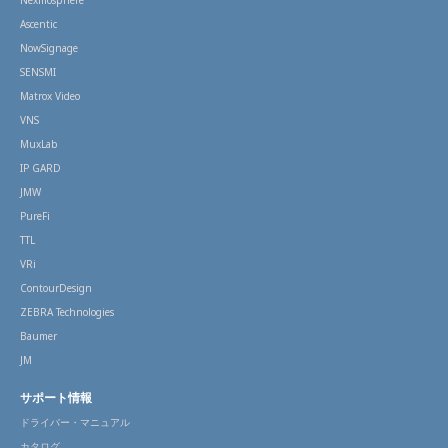
Nexmosphere
Ascentic
NowSignage
SENSMI
Matrox Video
VNS
MuxLab
IP GARD
JMW
PureFi
TTL
VRi
ContourDesign
ZEBRA Technologies
Baumer
JM
サポート情報
ドライバー・マニュアル
カタログ