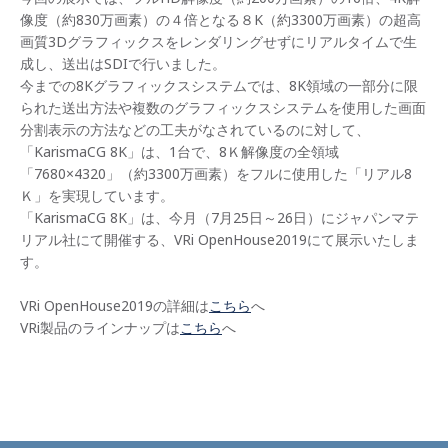
像度（約830万画素）の４倍となる８K（約3300万画素）の超高
画質3Dグラフィックスをレンダリングせずにリアルタイムで生
成し、送出はSDIで行いました。
今までの8Kグラフィックスシステムでは、8K領域の一部分に限
られた送出方法や複数のグラフィックスシステムを使用した画面
分割表示の方法などの工夫がなされているのに対して、
「KarismaCG 8K」は、1台で、8Ｋ解像度の全領域
「7680×4320」（約3300万画素）をフルに使用した「リアル8
Ｋ」を実現しています。
「KarismaCG 8K」は、今月（7月25日～26日）にジャパンマテ
リアル社にて開催する、VRi OpenHouse2019にて展示いたしま
す。
VRi OpenHouse2019の詳細は
こちら
へ
VRi製品のラインナップは
こちら
へ