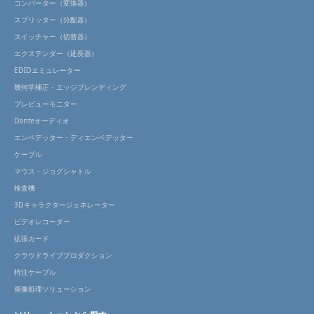
コンバーター（変換器）
スプリッター（分配器）
スイッチャー（切替器）
エクステンダー（延長器）
EDIDエミュレーター
幾何学補正・エッジブレンディング
プレビューモニター
Danteオーディオ
エンベデッター・ディエンベデッター
ケーブル
マウス・ジョグシャトル
検査機
3Dキャラクタージェネレーター
ビデオレコーダー
拡張カード
クラウドライブプロダクション
特注ケーブル
画像処理ソリューション