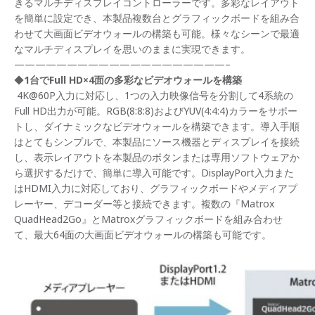
きるマルチディスプレイコントローラーです。多彩なレイアウト
を簡単に設定でき、本製品複数台とグラフィックボードを組み合
わせて大画面ビデオウォールの構築も可能。様々なシーンで最適
なマルチディスプレイを思いのままに実現できます。
————————————————————–
◆
1台でFull HD×4面の多彩なビデオウォールを構築
4K@60P入力に対応し、1つの入力映像信号を分割して4系統の
Full HD出力が可能。RGB(8:8:8)およびYUV(4:4:4)カラーをサポー
トし、ダイナミックなビデオウォールを構築できます。導入手順
はとてもシンプルで、本製品にソース機器とディスプレイを接続
し、表示レイアウトを本製品のボタンまたは専用ソフトウェアか
ら選択するだけで、簡単に導入可能です。DisplayPort入力また
はHDMI入力に対応しており、グラフィックボードやメディアプ
レーヤー、デコーダー等と接続できます。複数の『Matrox
QuadHead2Go』とMatroxグラフィックボードを組み合わせ
て、最大64面の大画面ビデオウォールの構築も可能です。