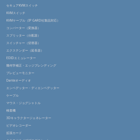
セキュアKVMスイッチ
KVMスイッチ
KVMケーブル（IP GARD社製品対応）
コンバーター（変換器）
スプリッター（分配器）
スイッチャー（切替器）
エクステンダー（延長器）
EDIDエミュレーター
幾何学補正・エッジブレンディング
プレビューモニター
Danteオーディオ
エンベデッター・ディエンベデッター
ケーブル
マウス・ジョグシャトル
検査機
3Dキャラクタージェネレーター
ビデオレコーダー
拡張カード