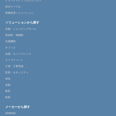
クラウドライブプロダクション
特注ケーブル
画像処理ソリューション
ソリューションから探す
店舗・ショッピングモール
美術館・博物館
交通機関
オフィス
会議・カンファレンス
ライブイベント
工場・工事現場
監視・セキュリティ
放送
金融
教育
医療
メーカーから探す
APANTAC