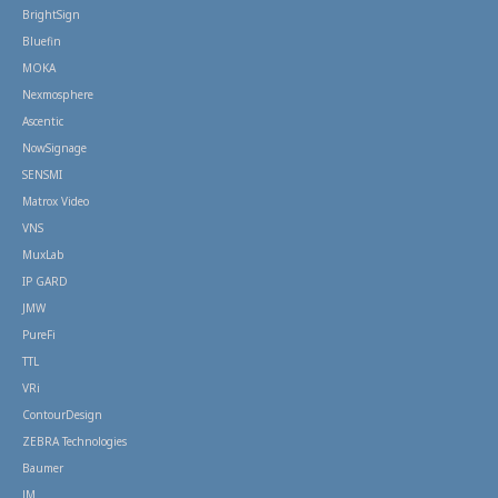
BrightSign
Bluefin
MOKA
Nexmosphere
Ascentic
NowSignage
SENSMI
Matrox Video
VNS
MuxLab
IP GARD
JMW
PureFi
TTL
VRi
ContourDesign
ZEBRA Technologies
Baumer
JM