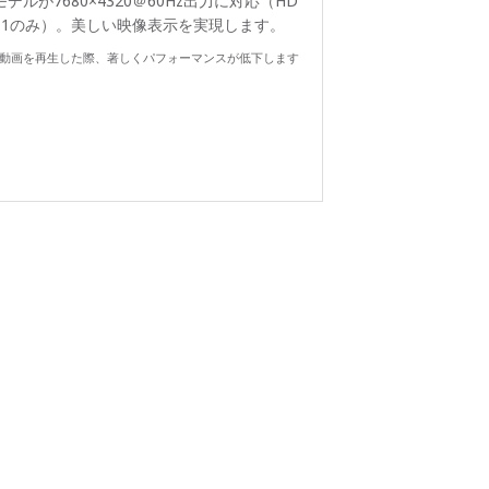
モデルが7680×4320＠60Hz出力に対応（HD
I 1のみ）。
美しい映像表示を実現します。
動画を再生した際、著しくパフォーマンスが低下します