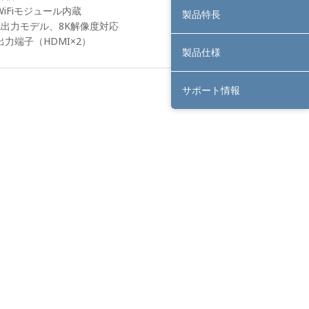
WiFiモジュール内蔵
製品特長
2出力モデル、8K解像度対応
出力端子（HDMI×2）
製品仕様
サポート情報