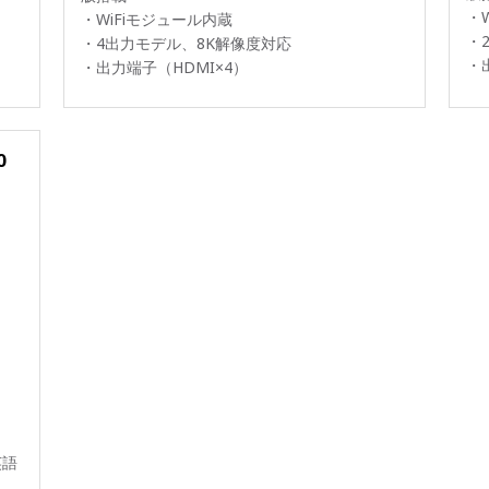
・
・WiFiモジュール内蔵
・
・4出力モデル、8K解像度対応
・
・出力端子（HDMI×4）
0
 英語