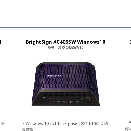
1
BrightSign XC4055W Windows10
型番：BS/XC4055W/10
・W
 英語
・Windows 10 IoT Enterprise 2021 LTSC 英語
版
版搭載