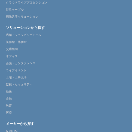
クラウドライブプロダクション
特注ケーブル
画像処理ソリューション
ソリューションから探す
店舗・ショッピングモール
美術館・博物館
交通機関
オフィス
会議・カンファレンス
ライブイベント
工場・工事現場
監視・セキュリティ
放送
金融
教育
医療
メーカーから探す
APANTAC