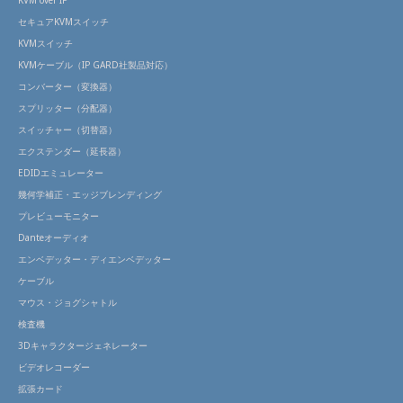
KVM over IP
セキュアKVMスイッチ
KVMスイッチ
KVMケーブル（IP GARD社製品対応）
コンバーター（変換器）
スプリッター（分配器）
スイッチャー（切替器）
エクステンダー（延長器）
EDIDエミュレーター
幾何学補正・エッジブレンディング
プレビューモニター
Danteオーディオ
エンベデッター・ディエンベデッター
ケーブル
マウス・ジョグシャトル
検査機
3Dキャラクタージェネレーター
ビデオレコーダー
拡張カード