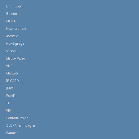
BrightSign
Bluefin
MOKA
Nexmosphere
Ascentic
NowSignage
SENSMI
Matrox Video
VNS
MuxLab
IP GARD
JMW
PureFi
TTL
VRi
ContourDesign
ZEBRA Technologies
Baumer