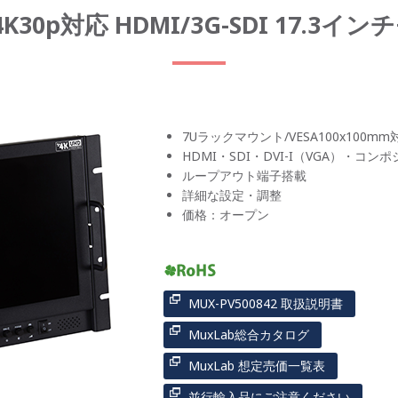
 4K30p対応 HDMI/3G-SDI 17.3
7Uラックマウント/VESA100x100mm
HDMI・SDI・DVI-I（VGA）・コ
ループアウト端子搭載
詳細な設定・調整
価格：オープン
MUX-PV500842 取扱説明書
MuxLab総合カタログ
MuxLab 想定売価一覧表
並行輸入品にご注意ください