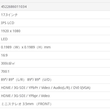
4522686011034
17.3インチ
IPS LCD
1920 x 1080
LED
0.1989（W）x 0.1989（H）mm
16:9
300cd/㎡
700:1
89°/ 89°（L/R） 89°/ 89°（U/D）
HDMI / 3G-SDI / YPbPr / Video / Audio(L/R) / DVI-I(VGA)
HDMI / 3G-SDI / YPbpr / Video
ミニステレオ 3.5mm （FRONT）