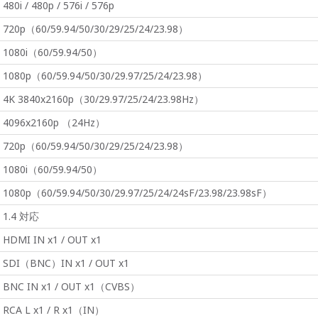
480i / 480p / 576i / 576p
720p（60/59.94/50/30/29/25/24/23.98）
1080i（60/59.94/50）
1080p（60/59.94/50/30/29.97/25/24/23.98）
4K 3840x2160p（30/29.97/25/24/23.98Hz）
4096x2160p （24Hz）
720p（60/59.94/50/30/29/25/24/23.98）
1080i（60/59.94/50）
1080p（60/59.94/50/30/29.97/25/24/24sF/23.98/23.98sF）
1.4 対応
HDMI IN x1 / OUT x1
SDI（BNC）IN x1 / OUT x1
BNC IN x1 / OUT x1（CVBS）
RCA L x1 / R x1（IN）