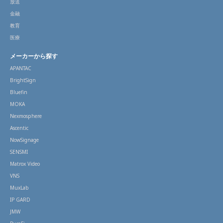
放送
金融
教育
医療
メーカーから探す
APANTAC
BrightSign
Bluefin
MOKA
Nexmosphere
Ascentic
NowSignage
SENSMI
Matrox Video
VNS
MuxLab
IP GARD
JMW