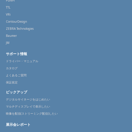
PureFi
TTL
VRi
ContourDesign
ZEBRA Technologies
Baumer
JM
サポート情報
ドライバー・マニュアル
カタログ
よくあるご質問
保証規定
ピックアップ
デジタルサイネージをはじめたい
マルチディスプレイで表示したい
映像を配信(ストリーミング配信)したい
展示会レポート