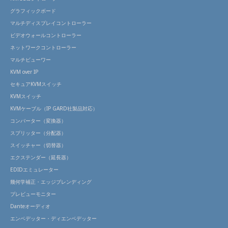
グラフィックボード
マルチディスプレイコントローラー
ビデオウォールコントローラー
ネットワークコントローラー
マルチビューワー
KVM over IP
セキュアKVMスイッチ
KVMスイッチ
KVMケーブル（IP GARD社製品対応）
コンバーター（変換器）
スプリッター（分配器）
スイッチャー（切替器）
エクステンダー（延長器）
EDIDエミュレーター
幾何学補正・エッジブレンディング
プレビューモニター
Danteオーディオ
エンベデッター・ディエンベデッター