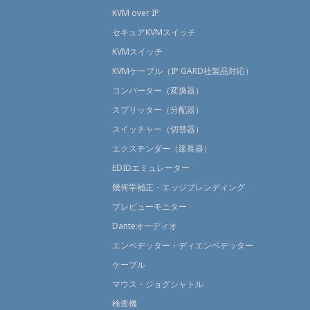
KVM over IP
セキュアKVMスイッチ
KVMスイッチ
KVMケーブル（IP GARD社製品対応）
コンバーター（変換器）
スプリッター（分配器）
スイッチャー（切替器）
エクステンダー（延長器）
EDIDエミュレーター
幾何学補正・エッジブレンディング
プレビューモニター
Danteオーディオ
エンベデッター・ディエンベデッター
ケーブル
マウス・ジョグシャトル
検査機