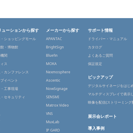
リューションから探す
メーカーから探す
サポート情報
舗・ショッピングモール
APANTAC
ドライバー・マニュアル
術館・博物館
BrightSign
カタログ
通機関
Bluefin
よくあるご質問
フィス
MOKA
保証規定
議・カンファレンス
Nexmosphere
ピックアップ
イブイベント
Ascentic
デジタルサイネージをはじ
場・工事現場
NowSignage
マルチディスプレイで表示
視・セキュリティ
SENSMI
映像を配信(ストリーミング
送
Matrox Video
融
VNS
展示会レポート
育
MuxLab
導入事例
療
IP GARD