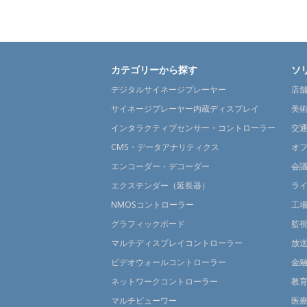
カテゴリーから探す
ソ
デジタルサイネージプレーヤー
店
サイネージプレーヤー内蔵ディスプレイ
美
インタラクティブセンサー・コントローラー
交
CMS・データアナリティクス
オ
エンコーダー・デコーダー
会
エクステンダー（延長器）
ラ
NMOSコントローラー
工
グラフィックボード
監
マルチディスプレイコントローラー
放
ビデオウォールコントローラー
金
ネットワークコントローラー
教
マルチビューワー
医