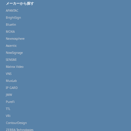
メーカーから探す
APANTAC
BrightSign
Bluefin
MOKA
Nexmosphere
Ascentic
NowSignage
SENSMI
Matrox Video
VNS
MuxLab
IP GARD
JMW
PureFi
TTL
VRi
ContourDesign
ZEBRA Technologies