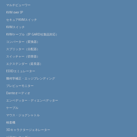
マルチビューワー
KVM over IP
セキュアKVMスイッチ
KVMスイッチ
KVMケーブル（IP GARD社製品対応）
コンバーター（変換器）
スプリッター（分配器）
スイッチャー（切替器）
エクステンダー（延長器）
EDIDエミュレーター
幾何学補正・エッジブレンディング
プレビューモニター
Danteオーディオ
エンベデッター・ディエンベデッター
ケーブル
マウス・ジョグシャトル
検査機
3Dキャラクタージェネレーター