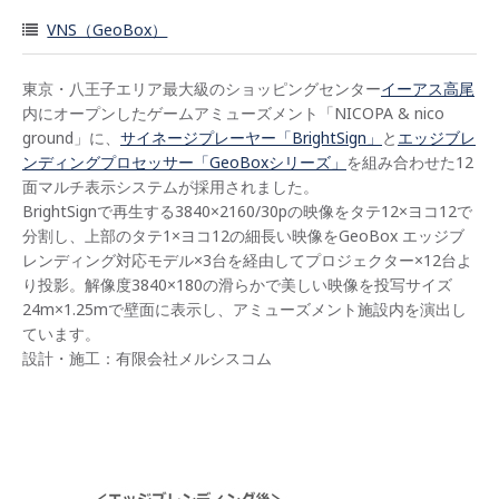
VNS（GeoBox）
東京・八王子エリア最大級のショッピングセンター
イーアス高尾
内にオープンしたゲームアミューズメント「NICOPA & nico
ground」に、
サイネージプレーヤー「BrightSign」
と
エッジブレ
ンディングプロセッサー「GeoBoxシリーズ」
を組み合わせた12
面マルチ表示システムが採用されました。
BrightSignで再生する3840×2160/30pの映像をタテ12×ヨコ12で
分割し、上部のタテ1×ヨコ12の細長い映像をGeoBox エッジブ
レンディング対応モデル×3台を経由してプロジェクター×12台よ
り投影。解像度3840×180の滑らかで美しい映像を投写サイズ
24m×1.25mで壁面に表示し、アミューズメント施設内を演出し
ています。
設計・施工：有限会社メルシスコム