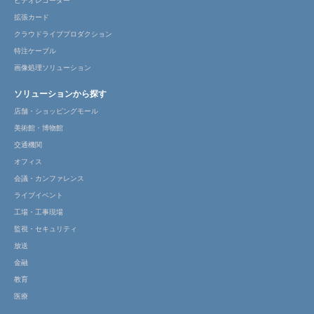
ビデオレコーダー
拡張カード
クラウドライブプロダクション
特注ケーブル
画像処理ソリューション
ソリューションから探す
店舗・ショッピングモール
美術館・博物館
交通機関
オフィス
会議・カンファレンス
ライブイベント
工場・工事現場
監視・セキュリティ
放送
金融
教育
医療