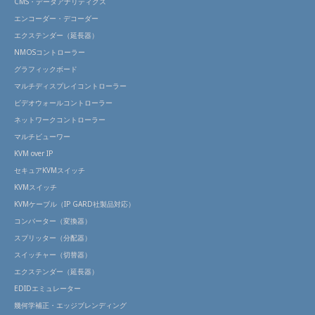
CMS・データアナリティクス
エンコーダー・デコーダー
エクステンダー（延長器）
NMOSコントローラー
グラフィックボード
マルチディスプレイコントローラー
ビデオウォールコントローラー
ネットワークコントローラー
マルチビューワー
KVM over IP
セキュアKVMスイッチ
KVMスイッチ
KVMケーブル（IP GARD社製品対応）
コンバーター（変換器）
スプリッター（分配器）
スイッチャー（切替器）
エクステンダー（延長器）
EDIDエミュレーター
幾何学補正・エッジブレンディング