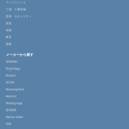
ライブイベント
工場・工事現場
監視・セキュリティ
放送
金融
教育
医療
メーカーから探す
APANTAC
BrightSign
Bluefin
MOKA
Nexmosphere
Ascentic
NowSignage
SENSMI
Matrox Video
VNS