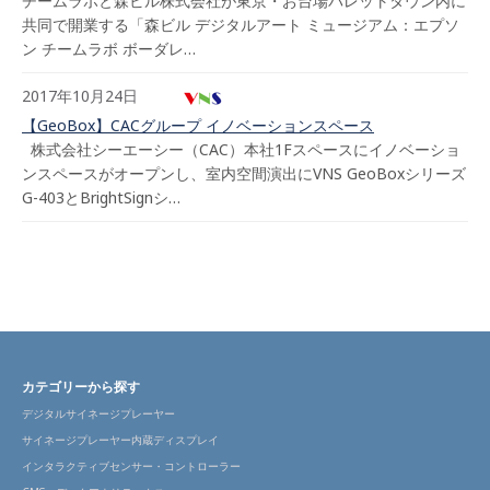
チームラボと森ビル株式会社が東京・お台場パレットタウン内に
共同で開業する「森ビル デジタルアート ミュージアム：エプソ
ン チームラボ ボーダレ…
2017年10月24日
【GeoBox】CACグループ イノベーションスペース
株式会社シーエーシー（CAC）本社1Fスペースにイノベーショ
ンスペースがオープンし、室内空間演出にVNS GeoBoxシリーズ
G-403とBrightSignシ…
カテゴリーから探す
デジタルサイネージプレーヤー
サイネージプレーヤー内蔵ディスプレイ
インタラクティブセンサー・コントローラー