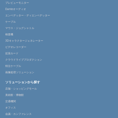
プレビューモニター
Danteオーディオ
エンベデッター・ディエンベデッター
ケーブル
マウス・ジョグシャトル
検査機
3Dキャラクタージェネレーター
ビデオレコーダー
拡張カード
クラウドライブプロダクション
特注ケーブル
画像処理ソリューション
ソリューションから探す
店舗・ショッピングモール
美術館・博物館
交通機関
オフィス
会議・カンファレンス