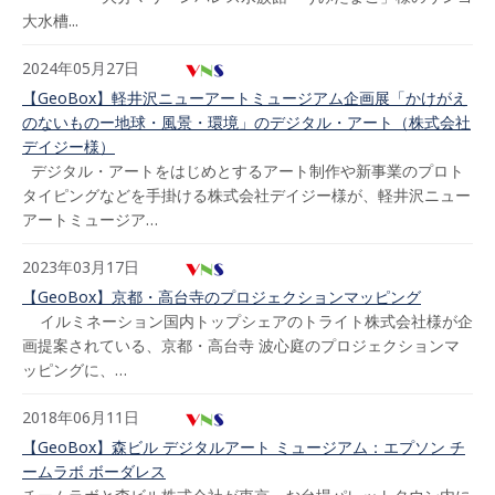
大水槽...
2024年05月27日
【GeoBox】軽井沢ニューアートミュージアム企画展「かけがえ
のないものー地球・風景・環境」のデジタル・アート（株式会社
デイジー様）
デジタル・アートをはじめとするアート制作や新事業のプロト
タイピングなどを手掛ける株式会社デイジー様が、軽井沢ニュー
アートミュージア…
2023年03月17日
【GeoBox】京都・高台寺のプロジェクションマッピング
イルミネーション国内トップシェアのトライト株式会社様が企
画提案されている、京都・高台寺 波心庭のプロジェクションマ
ッピングに、…
2018年06月11日
【GeoBox】森ビル デジタルアート ミュージアム：エプソン チ
ームラボ ボーダレス