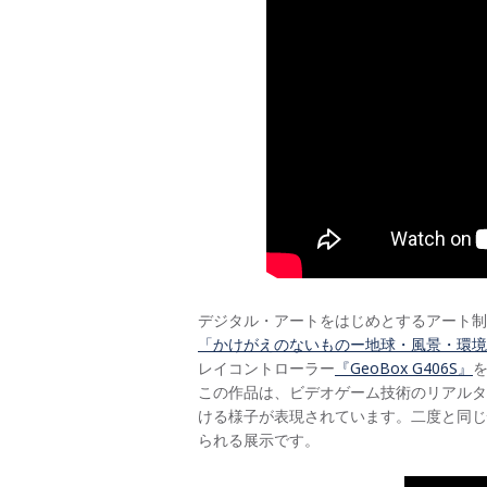
デジタル・アートをはじめとするアート制
「かけがえのないものー地球・風景・環境
レイコントローラー
『GeoBox G406S』
この作品は、ビデオゲーム技術のリアルタ
ける様子が表現されています。二度と同じ
られる展示です。