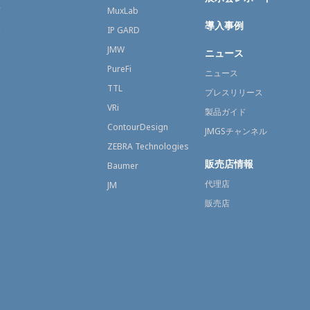
育
MuxLab
導入事例
療
IP GARD
JMW
ニュース
PureFi
ニュース
TTL
プレスリリース
VRi
製品ガイド
ContourDesign
JMGSチャンネル
ZEBRA Technologies
販売店情報
Baumer
代理店
JM
販売店