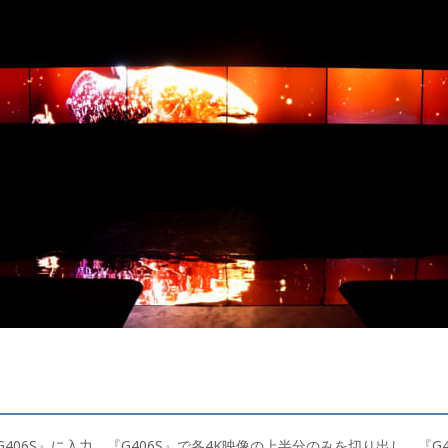
406S』に入力。『G406S』で各4K映像の上半分のみを切り出し、『G4