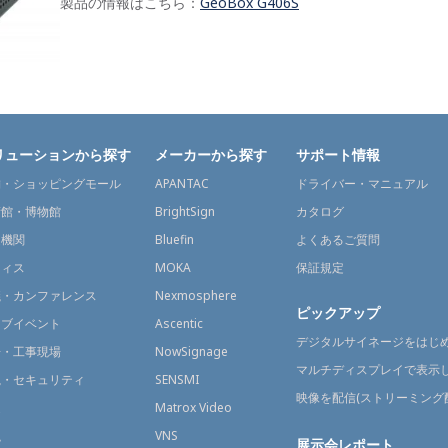
製品の情報はこちら：
GeoBox G406S
リューションから探す
メーカーから探す
サポート情報
舗・ショッピングモール
APANTAC
ドライバー・マニュアル
術館・博物館
BrightSign
カタログ
通機関
Bluefin
よくあるご質問
フィス
MOKA
保証規定
議・カンファレンス
Nexmosphere
ピックアップ
イブイベント
Ascentic
デジタルサイネージをはじ
場・工事現場
NowSignage
マルチディスプレイで表示
視・セキュリティ
SENSMI
映像を配信(ストリーミング
送
Matrox Video
融
VNS
展示会レポート