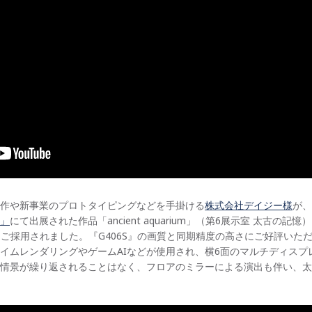
作や新事業のプロトタイピングなどを手掛ける
株式会社デイジー様
が、
」
にて出展された作品「ancient aquarium」（第6展示室 太古
をご採用されました。『G406S』の画質と同期精度の高さにご好評いた
イムレンダリングやゲームAIなどが使用され、横6面のマルチディスプ
情景が繰り返されることはなく、フロアのミラーによる演出も伴い、太