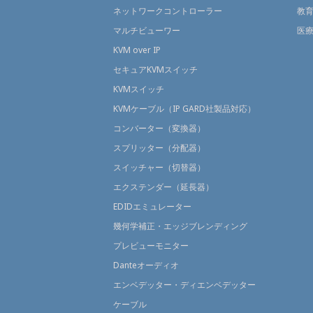
ネットワークコントローラー
教
マルチビューワー
医
KVM over IP
セキュアKVMスイッチ
KVMスイッチ
KVMケーブル（IP GARD社製品対応）
コンバーター（変換器）
スプリッター（分配器）
スイッチャー（切替器）
エクステンダー（延長器）
EDIDエミュレーター
幾何学補正・エッジブレンディング
プレビューモニター
Danteオーディオ
エンベデッター・ディエンベデッター
ケーブル