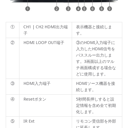
①
CH1 | CH2 HDMI出力端
表示機器と接続しま
子
す。
②
HDMI LOOP OUT端子
③のHDMI入力端子に
入力したHDMI信号を
パススルー出力しま
す。3画面以上のマル
チ画面構成する場合な
どに使用します。
③
HDMI入力端子
HDMIソース機器を接
続します。
④
Resetボタン
5秒間長押しすると設
定情報を含め全て初期
化します。
⑤
IR Ext
リモコン受信部を外部
に延長します。