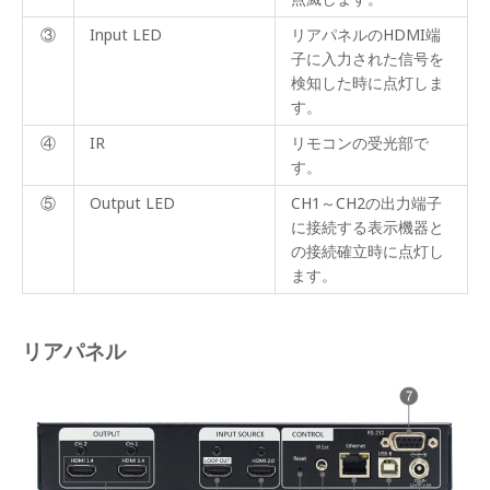
③
Input LED
リアパネルのHDMI端
子に入力された信号を
検知した時に点灯しま
す。
④
IR
リモコンの受光部で
す。
⑤
Output LED
CH1～CH2の出力端子
に接続する表示機器と
の接続確立時に点灯し
ます。
リアパネル