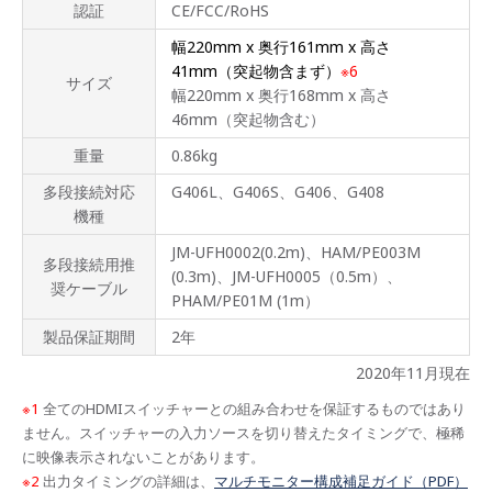
シー
認証
CE/FCC/RoHS
ムレ
スス
幅220mm x 奥行161mm x 高さ
イッ
41mm（突起物含まず）
※6
チャ
サイズ
ーと
幅220mm x 奥行168mm x 高さ
の組
46mm（突起物含む）
み合
わせ
重量
0.86kg
例
多段接続対応
G406L、G406S、G406、G408
オプ
機種
ショ
ン製
JM-UFH0002(0.2m)、HAM/PE003M
品・
多段接続用推
(0.3m)、JM-UFH0005（0.5m）、
サー
奨ケーブル
ビス
PHAM/PE01M (1m）
製品保証期間
2年
サポ
ート
2020年11月現在
情報
※1
全てのHDMIスイッチャーとの組み合わせを保証するものではあり
ません。スイッチャーの入力ソースを切り替えたタイミングで、極稀
に映像表示されないことがあります。
※2
出力タイミングの詳細は、
マルチモニター構成補足ガイド（PDF）