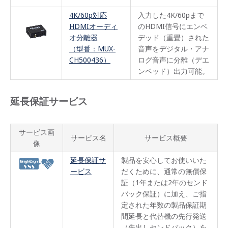
4K/60p対応
入力した4K/60pまで
HDMIオーディ
のHDMI信号にエンベ
オ分離器
デッド（重畳）された
（型番：MUX-
音声をデジタル・アナ
CH500436）
ログ音声に分離（デエ
ンベッド）出力可能。
延長保証サービス
サービス画
サービス名
サービス概要
像
延長保証サ
製品を安心してお使いいた
ービス
だくために、通常の無償保
証（1年または2年のセンド
バック保証）に加え、ご指
定された年数の製品保証期
間延長と代替機の先行発送
（先出しセンドバック）を