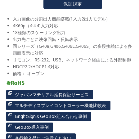
保証規定
入力画像の分割出力機能搭載(1入力2出力モデル）
4K60p（4:4:4)入力対応
18種類のスケーリング出力
出力先ごとに映像回転・反転表示
同シリーズ（G408,G406,G406L,G406S）の多段接続による多
画面表示に対応
リモコン、RS-232、USB、ネットワーク経由による外部制御
HDCP2.2/HDCP1.4対応
価格： オープン
ジャパンマテリアル延長保証サービス
マルチディスプレイコントローラー機能比較表
BrightSign＆GeoBox組み合わせ事例
GeoBox導入事例
並行輸入品にご注意ください