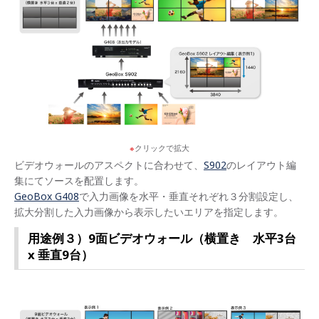
クリックで拡大
ビデオウォールのアスペクトに合わせて、
S902
のレイアウト編
集にてソースを配置します。
GeoBox G408
で入力画像を水平・垂直それぞれ３分割設定し、
拡大分割した入力画像から表示したいエリアを指定します。
用途例３）9面ビデオウォール（横置き 水平3台
x 垂直9台）