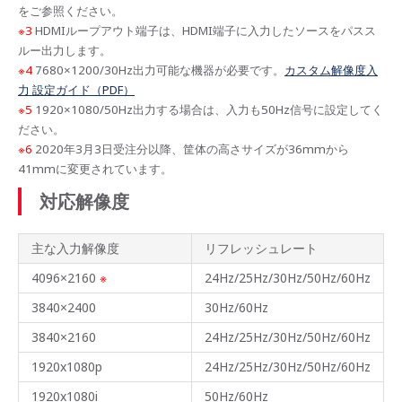
をご参照ください。
※3
HDMIループアウト端子は、HDMI端子に入力したソースをパスス
ルー出力します。
※4
7680×1200/30Hz出力可能な機器が必要です。
カスタム解像度入
力 設定ガイド（PDF）
※5
1920×1080/50Hz出力する場合は、入力も50Hz信号に設定してく
ださい。
※6
2020年3月3日受注分以降、筐体の高さサイズが36mmから
41mmに変更されています。
対応解像度
主な入力解像度
リフレッシュレート
4096×2160
※
24Hz/25Hz/30Hz/50Hz/60Hz
3840×2400
30Hz/60Hz
3840×2160
24Hz/25Hz/30Hz/50Hz/60Hz
1920x1080p
24Hz/25Hz/30Hz/50Hz/60Hz
1920x1080i
50Hz/60Hz