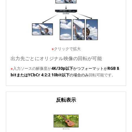
※
クリックで拡大
出力先ごとにオリジナル映像の回転が可能
※
入力ソースの解像度が
4K/30p以下
かつフォーマットが
RGB 8
bitまたはYCbCr 4:2:2 10bit以下
の場合のみ
回転可能です。
反転表示