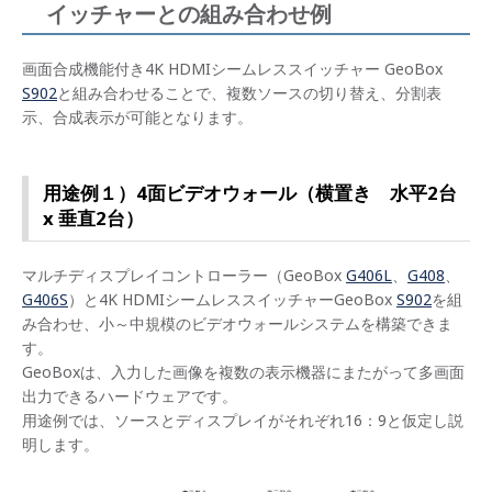
イッチャーとの組み合わせ例
画面合成機能付き4K HDMIシームレススイッチャー GeoBox
S902
と組み合わせることで、複数ソースの切り替え、分割表
示、合成表示が可能となります。
用途例１）4面ビデオウォール（横置き 水平2台
x 垂直2台）
マルチディスプレイコントローラー（GeoBox
G406L
、
G408
、
G406S
）と4K HDMIシームレススイッチャーGeoBox
S902
を組
み合わせ、小～中規模のビデオウォールシステムを構築できま
す。
GeoBoxは、入力した画像を複数の表示機器にまたがって多画面
出力できるハードウェアです。
用途例では、ソースとディスプレイがそれぞれ16：9と仮定し説
明します。