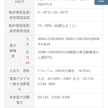
HDCP
HDCP1.4
製品
動作環境温度/
0～45℃/-20～60℃
概要
保管環境温度
製品
動作環境湿度/
10～90%（結露なきこと）
ライ
保管環境湿度
ンナ
ップ
入
4096×2160/60Hz,7680×1200/30Hz(RGB
力
4:4:4)
※4
製品
最大
特長
解像
出
2048×1200/60Hz(18種類の表示解像度か
度
力
ら選択可)
製品
※5
仕様
入出力 遅延
1フレーム（60Hzの場合、16.7ms）
製品
画像
電源アダプタ
入力：AC100V～240V 出力：DC12V、
ー最大消費電
3.33A 40W
画面
力
合成
機能
本体最大消費
DC12V、0.55A 6.6W
付き
4K
電力
HDMI