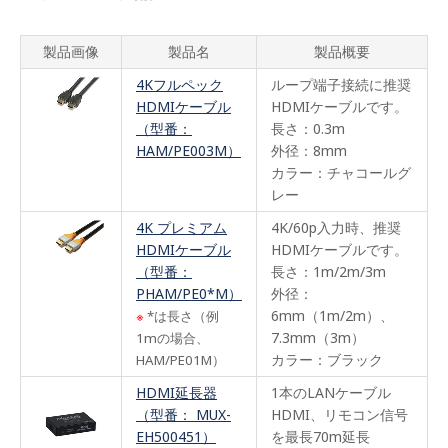
製品画像
製品名
製品概要
4Kフルペック
ループ端子接続に推奨
HDMIケーブル
HDMIケーブルです。
（型番：
長さ：0.3m
HAM/PE003M）
外径：8mm
カラー：チャコールグ
レー
4K プレミアム
4K/60p入力時、推奨
HDMIケーブル
HDMIケーブルです。
（型番：
長さ：1m/2m/3m
PHAM/PE0*M）
外径：
6mm（1m/2m）、
※
*は長さ（例
7.3mm（3m）
1mの場合、
カラー：ブラック
HAM/PE01M）
HDMI延長器
1本のLANケーブル
（型番： MUX-
HDMI、リモコン信号
EH500451）
を最長70m延長