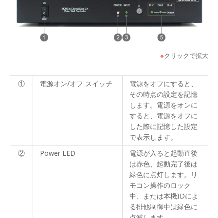
※
クリックで拡大
①
電源オン/オフ スイッチ
電源をオフにすると、
その時点の設定を記憶
します。電源をオンに
すると、電源をオフに
した際に記憶した設定
で表示します。
②
Power LED
電源が入ると起動直後
は赤色、起動完了後は
緑色に点灯します。リ
モコン操作のロック
中、または本機IDによ
る排他制御中は緑色に
点滅します。