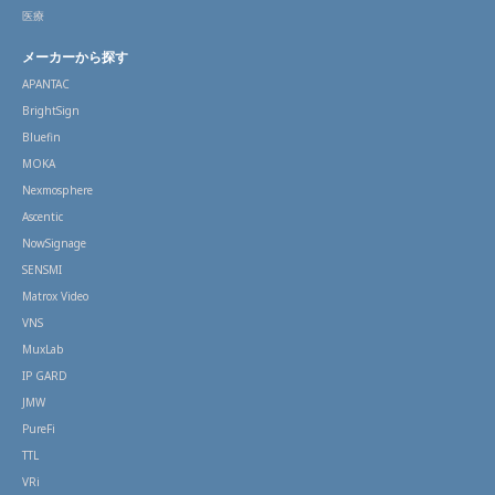
医療
メーカーから探す
APANTAC
BrightSign
Bluefin
MOKA
Nexmosphere
Ascentic
NowSignage
SENSMI
Matrox Video
VNS
MuxLab
IP GARD
JMW
PureFi
TTL
VRi