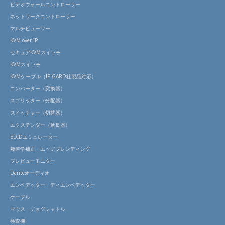
ビデオウォールコントローラー
ネットワークコントローラー
マルチビューワー
KVM over IP
セキュアKVMスイッチ
KVMスイッチ
KVMケーブル（IP GARD社製品対応）
コンバーター（変換器）
スプリッター（分配器）
スイッチャー（切替器）
エクステンダー（延長器）
EDIDエミュレーター
幾何学補正・エッジブレンディング
プレビューモニター
Danteオーディオ
エンベデッター・ディエンベデッター
ケーブル
マウス・ジョグシャトル
検査機