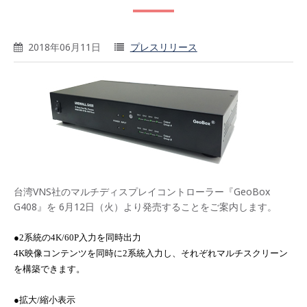
2018年06月11日
プレスリリース
台湾VNS社のマルチディスプレイコントローラー『GeoBox
G408』を 6月12日（火）より発売することをご案内します。
●
2
系統の
4K/60P
入力を同時出力
4K
映像コンテンツを同時に
2
系統入力し、それぞれマルチスクリーン
を構築できます。
●拡大
/
縮小表示