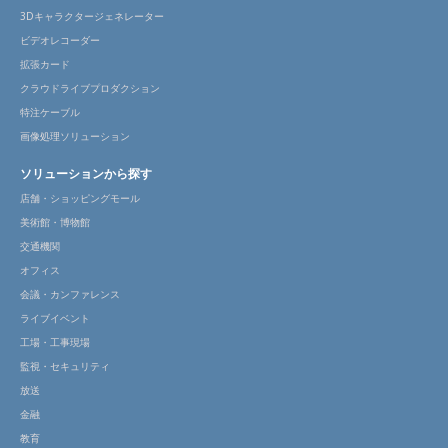
3Dキャラクタージェネレーター
ビデオレコーダー
拡張カード
クラウドライブプロダクション
特注ケーブル
画像処理ソリューション
ソリューションから探す
店舗・ショッピングモール
美術館・博物館
交通機関
オフィス
会議・カンファレンス
ライブイベント
工場・工事現場
監視・セキュリティ
放送
金融
教育