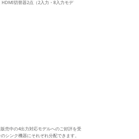
、HDMI切替器2点（2入力・8入力モデ
す。既に販売中の4出力対応モデルへのご好評を受
8台のシンク機器にそれぞれ分配できます。