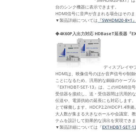
『SWHDM20-8
1』は
x
台のシンク機器に表示できます。
HDMI信号に音声が含まれる場合はそのままH
▼製品詳細については
『SWHDM20-8×
◆
4K60P
入出力対応 HDBaseT延長器『EXT
ディスプレイやプ
HDMIは、映像信号のほか音声信号や制
ことになるため、汎用的な銅線のケーブル
『EXTHDBT-SET-13』は、このH
受信器を接続し、送・受信器間は汎用的なLA
伝送や、電源供給の延長にも対応します。
とで稼働します。HDCP2.2/HDCP1.4準拠
大人数が集まる大きなホールや会議室、教
テムを設計して効果的な演出を実現できま
▼製品詳細については『
EXTHDBT-SET