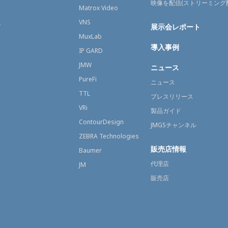
映像を配信(ストリーミング
送
Matrox Video
融
VNS
展示会レポート
育
MuxLab
導入事例
療
IP GARD
JMW
ニュース
PureFi
ニュース
TTL
プレスリリース
VRi
製品ガイド
ContourDesign
JMGSチャンネル
ZEBRA Technologies
販売店情報
Baumer
代理店
JM
販売店