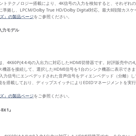
ジメントテクノロジー搭載により、4K信号の入力を検知すると、それぞれ
準拠し、LPCM/Dolby True HD/Dolby Digital対応。最大8段階
リーズ』の製品ページ
をご参照ください。
2入力モデル
は、4K60P(4:4:4)の入出力に対応したHDMI切替器です。好評販売
ス機器を接続して、選択したHDMI信号を1台のシンク機器に表示でき
I入力信号にエンベデッドされた音声信号をディエンベデッド（分離）
能を搭載しており、ディップスイッチによりEDIDマネージメントを実行で
ーズ』の製品ページ
をご参照ください。
-8
x
1』