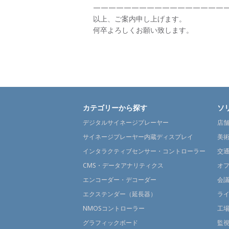
——————————————————
以上、ご案内申し上げます。
何卒よろしくお願い致します。
カテゴリーから探す
ソ
デジタルサイネージプレーヤー
店
サイネージプレーヤー内蔵ディスプレイ
美
インタラクティブセンサー・コントローラー
交
CMS・データアナリティクス
オ
エンコーダー・デコーダー
会
エクステンダー（延長器）
ラ
NMOSコントローラー
工
グラフィックボード
監