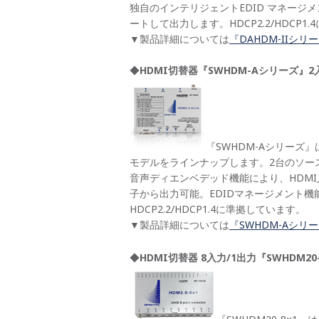
独自のインテリジェントEDID マネー
ートして出力します。HDCP2.2/HDCP1.4に
▼製品詳細については
『DAHDM-IIシ
◆
HDMI
切替器『SWHDM-Aシリーズ』
『SWHDM-Aシリーズ』
モデルをラインナップします。2台のソー
音声ディエンベデッド機能により、HDM
子から出力可能。EDIDマネージメント機
HDCP2.2/HDCP1.4に準拠しています。
▼製品詳細については
『SWHDM-Aシリ
◆
HDMI切替器 8入力/1出力『SWHDM20