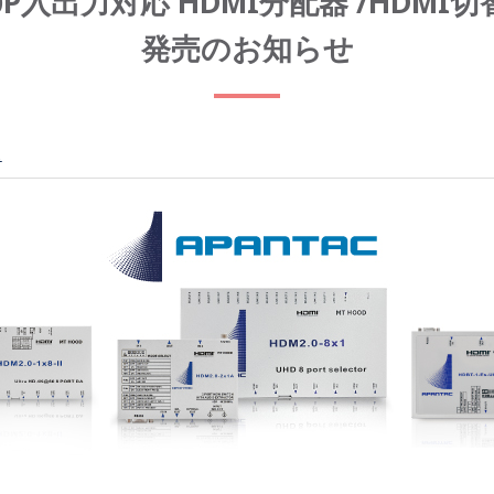
60P入出力対応 HDMI分配器 /HDMI切
発売のお知らせ
ス