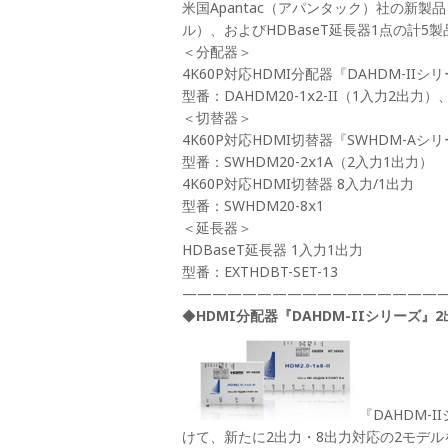
米国Apantac（アパンタック）社の新製
ル）、およびHDBaseT延長器1点の計5
＜分配器＞
4K60P対応HDMI分配器『DAHDM-IIシ
型番：DAHDM20-1
2-II（1入力2出力）
x
＜切替器＞
4K60P対応HDMI切替器『SWHDM-Aシ
型番：SWHDM20-2
1A（2入力1出力）
x
4K60P対応HDMI切替器 8入力/1出力
型番：SWHDM20-8
1
x
＜延長器＞
HDBaseT延長器 1入力1出力
型番：EXTHDBT-SET-13
——————————————————
◆
HDMI分配器『DAHDM-IIシリーズ』
『DAHDM-
けて、新たに2出力・8出力対応の2モデル