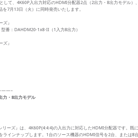
品として、4K60P入出力対応のHDMI分配器2点（2出力・8出力モデル）
製品を7月13日（火）に同時発売いたします。
リーズ』
、型番：DAHDM20-1
8-II（1入力8出力）
x
リーズ』
——–
2出力・8出力モデル
IIシリーズ』は、4K60P(4:4:4)の入出力に対応したHDMI分配器で
をラインナップします。1台のソース機器のHDMI信号を2台、または