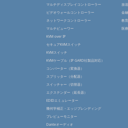
マルチディスプレイコントローラー
放
ビデオウォールコントローラー
金
ネットワークコントローラー
教
マルチビューワー
医
KVM over IP
セキュアKVMスイッチ
KVMスイッチ
KVMケーブル（IP GARD社製品対応）
コンバーター（変換器）
スプリッター（分配器）
スイッチャー（切替器）
エクステンダー（延長器）
EDIDエミュレーター
幾何学補正・エッジブレンディング
プレビューモニター
Danteオーディオ