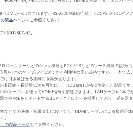
、4K60P(4:4:4)の8入力1出力に対応したHDMI切替器です。８台の
DMIから出力されます。RS-232C制御が可能。HDCP2.2/HDCP1.
1』の製品ページ
をご参照ください。
HDBT-SET-13』
ロジェクターなどのシンク機器とPCやSTBなどのソース機器の接続に
御信号を1本のケーブルで伝送できる利便性の高い規格ですが、一方で広
では引き延ばせる距離に限界があります。
DMI信号の非圧縮・長距離伝送を可能にし、HDBaseT規格に準拠した製品
Nケーブルを使ってHDMI信号を伝送できます。LANケーブル1本で最長7
双方向PoEをサポートするBDPテクノロジーを採用しており、送信器
。
室などでの映像・音響演出においても、HDMIケーブルによる接続距離
す。
-13』の製品ページ
をご参照ください。