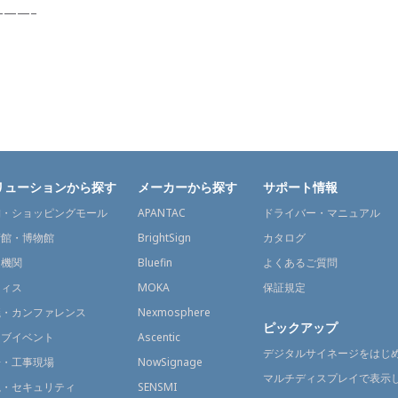
——–
リューションから探す
メーカーから探す
サポート情報
舗・ショッピングモール
APANTAC
ドライバー・マニュアル
術館・博物館
BrightSign
カタログ
通機関
Bluefin
よくあるご質問
フィス
MOKA
保証規定
議・カンファレンス
Nexmosphere
ピックアップ
イブイベント
Ascentic
デジタルサイネージをはじ
場・工事現場
NowSignage
マルチディスプレイで表示
視・セキュリティ
SENSMI