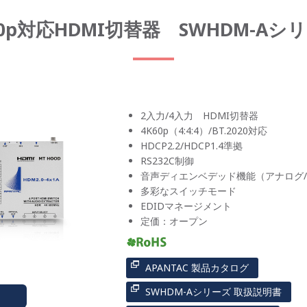
60p対応HDMI切替器 SWHDM-Aシ
2入力/4入力 HDMI切替器
4K60p（4:4:4）/BT.2020対応
HDCP2.2/HDCP1.4準拠
RS232C制御
音声ディエンベデッド機能（アナログ
多彩なスイッチモード
EDIDマネージメント
定価：オープン
APANTAC 製品カタログ
SWHDM-Aシリーズ 取扱説明書