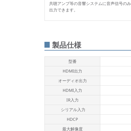
共聴アンプ等の音響システムに音声信号のみ
出力できます。
製品仕様
型番
HDMI出力
オーディオ出力
HDMI入力
IR入力
シリアル入力
HDCP
最大解像度