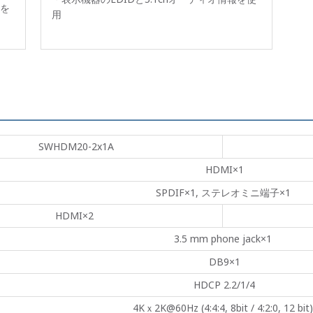
を
用
SWHDM20-2x1A
HDMI×1
SPDIF×1, ステレオミニ端子×1
HDMI×2
3.5 mm phone jack×1
DB9×1
HDCP 2.2/1/4
4Kｘ2K@60Hz (4:4:4, 8bit / 4:2:0, 12 bit)