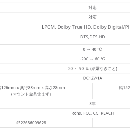
対応
対応
LPCM, Dolby True HD, Dolby Digital/Pl
DTS,DTS-HD
0 ～ 40 ℃
-20C ～ 60 ℃
20 ～ 90 ％ (結露なきこと)
DC12V/1A
126mm x 奥行83mm x 高さ28mm
幅15
（マウント金具含まず）
3年
Rohs, FCC, CC, REACH
4522686009628