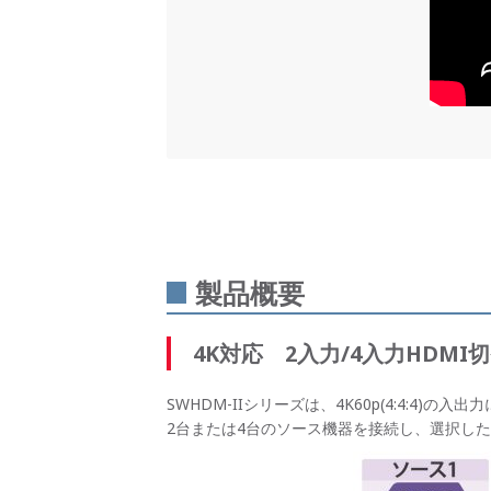
製品概要
4K対応 2入力/4入力HDMI
SWHDM-IIシリーズは、4K60p(4:4:4)の
2台または4台のソース機器を接続し、選択した