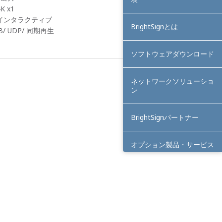
K x1
インタラクティブ
BrightSignとは
B/ UDP/ 同期再生
ソフトウェアダウンロード
ネットワークソリューショ
ン
BrightSignパートナー
オプション製品・サービス
サポート情報