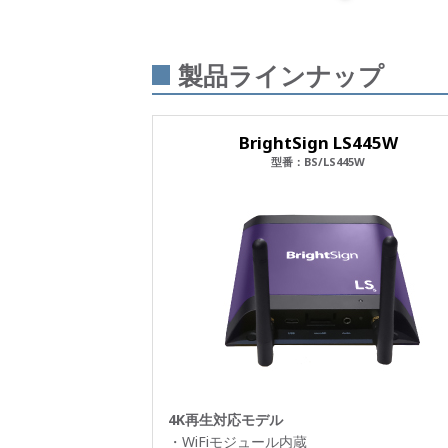
製品ラインナップ
BrightSign LS445W
型番：BS/LS445W
4K再生対応モデル
・WiFiモジュール内蔵