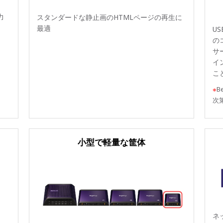
力
スタンダードな静止画のHTMLページの再生に
最適
U
の
サ
イ
こ
※
B
次
小型で軽量な筐体
ネ