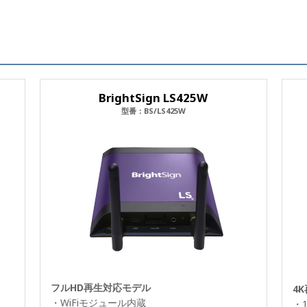
BrightSign LS425W
型番：BS/LS425W
フルHD再生対応モデル
4
・WiFiモジュール内蔵
・