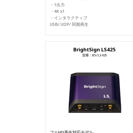
・1出力
・4K x1
・インタラクティブ
USB/ UDP/ 同期再生
BrightSign LS425
型番：BS/LS425
フルHD再生対応モデル