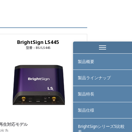
BrightSign LS445
型番：BS/LS445
製品概要
製品ラインナップ
製品特長
製品仕様
K再生対応モデル
BrightSignシリーズ5比較
1出力
表