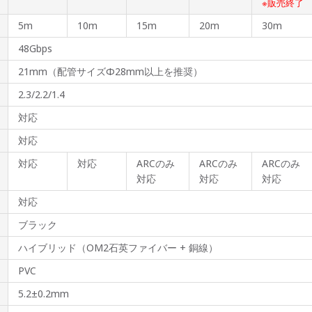
※販売終了
5m
10m
15m
20m
30m
48Gbps
21mm（配管サイズΦ28mm以上を推奨）
2.3/2.2/1.4
対応
対応
対応
対応
ARCのみ
ARCのみ
ARCのみ
対応
対応
対応
対応
ブラック
ハイブリッド（OM2石英ファイバー + 銅線）
PVC
5.2±0.2mm