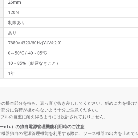
26mm
120N
制限あり
あり
7680×4320/60Hz(YUV4:2:0)
0～50℃/-40～85℃
10～85%（結露なきこと）
1年
ーの根本部分を持ち、真っ直ぐ抜き差ししてください。斜めに力を掛け
ー部分に負荷が掛からないよう十分ご注意ください。
ターはケーブルの自重に耐え得るようには設計されており
ーetc）の独自電源管理機能利用時のご注意
機器独自の電源管理機能を利用する際に、ソース機器の出力を止めてシン