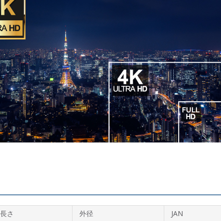
長さ
外径
JAN