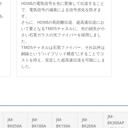
サ
HDMIの電気信号を光に変換して伝送すること
で、電気信号の減衰による信号劣化を防ぎま
も
す。
さらに、HDMIの長距離伝送、超高速伝送にお
いて要となるTMDSチャネルに、光の損失が小
さい石英ガラスの光ファイバーを採用しまし
た。
TMDSチャネルは石英ファイバー、それ以外は
銅線という”ハイブリッド構造”にすることでコ
ストを抑え、安定した超高速伝送を可能にしま
した。
JM-
JM-
JM-
JM-
JM-
8K300AP
8K050A
8K100A
8K150A
8K200A