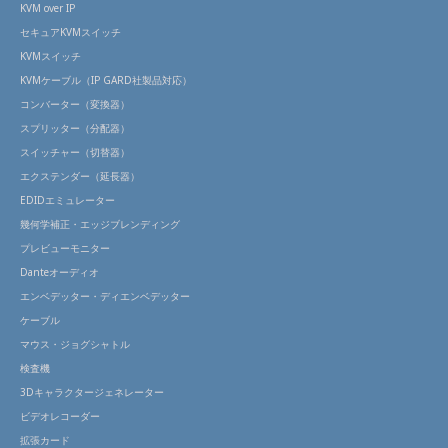
KVM over IP
セキュアKVMスイッチ
KVMスイッチ
KVMケーブル（IP GARD社製品対応）
コンバーター（変換器）
スプリッター（分配器）
スイッチャー（切替器）
エクステンダー（延長器）
EDIDエミュレーター
幾何学補正・エッジブレンディング
プレビューモニター
Danteオーディオ
エンベデッター・ディエンベデッター
ケーブル
マウス・ジョグシャトル
検査機
3Dキャラクタージェネレーター
ビデオレコーダー
拡張カード