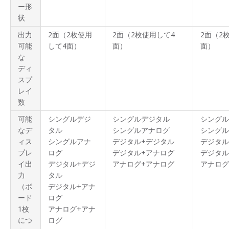
ー形
状
出力
2面（2枚使用
2面（2枚使用して4
2面（2
可能
して4面）
面）
面）
な
ディ
スプ
レイ
数
可能
シングルデジ
シングルデジタル
シングル
なデ
タル
シングルアナログ
シングル
ィス
シングルアナ
デジタル+デジタル
デジタル
プレ
ログ
デジタル+アナログ
デジタル
イ出
デジタル+デジ
アナログ+アナログ
アナログ
力
タル
（ボ
デジタル+アナ
ード
ログ
1枚
アナログ+アナ
につ
ログ