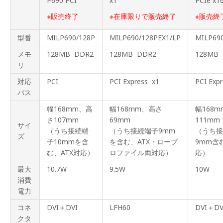
P690 PCI
x1
PCIe x1
※販売終了
※在庫限りで販売終了
※販売終
型番
MILP690/128P
MILP690/128PEX1/LP
MILP69
メモ
128MB DDR2
128MB DDR2
128MB
リ
対応
PCI
PCI Express x1
PCI Exp
バス
幅168mm、高
幅168mm、高さ
幅168
さ107mm
69mm
111mm
サイ
（うち接続端
（うち接続端子9mm
（うち接
ズ
子10mmを含
を含む、ATX・ロープ
9mm含
む、ATX対応）
ロファイル両対応）
応）
最大
10.7W
9.5W
10W
消費
電力
コネ
DVI＋DVI
LFH60
DVI＋DV
クタ