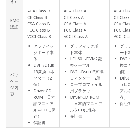
き）
ACA Class B
ACA Class A
ACA Cla
CE Class B
CE Class A
CE Class
EMC
CSA Class B
CSA Class A
CSA Cla
認証
FCC Class B
FCC Class A
FCC Cla
VCCI Class B
VCCI Class A
VCCI Cla
グラフィッ
グラフィックボー
グラ
クボード本
ド本体
ード
体
LFH60→DVI×2変
DVI
DVI→Dsub
換ケーブル
換コ
15変換コネ
DVI→Dsub15変換
個）
パッ
クター（2
コネクター（2個）
Driv
ケー
個）
ロープロファイル
（日
ジ内
Driver CD-
用ブラケット
アル
容
ROM（日本
Driver CD-ROM
存）
語マニュア
（日本語マニュア
保証
ルをCDに保
ルをCDに保存）
存）
保証書
保証書