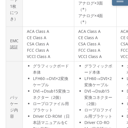
アナログ×3面
1枚
（*）
製品
につ
アナログ×4面
概要
き）
（*）
製品
ACA Class A
ACA Class A
ACA
ライ
ンナ
CE Class A
CE Class A
CE 
EMC
ップ
CSA Class A
CSA Class A
CSA
認証
FCC Class A
FCC Class A
FCC
製品
VCCI Class A
VCCI Class A
VCC
特長
グラフィックボード
グラフィックボ
製品
本体
ード本体
仕様
LFH60→DVI×2変換
LFH60→DVI×2
ケーブル
変換ケーブル
動作
環境
DVI→Dsub15変換コ
DVI→Dsub15
パッ
ネクター（2個）
変換コネクター
対応
ケー
ロープロファイル用
（2個）
解像
ジ内
ブラケット
ロープロファイ
度
容
Driver CD-ROM（日
ル用ブラケット
本語マニュアルをC
Driver CD-RO
主な
機能