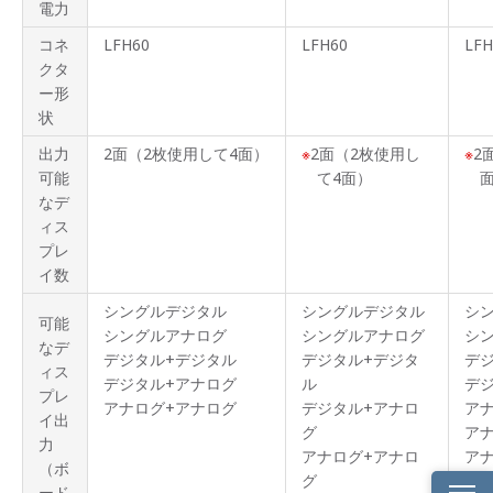
電力
コネ
LFH60
LFH60
LFH
クタ
ー形
状
出力
2面（2枚使用して4面）
2面（2枚使用し
2
可能
て4面）
なデ
ィス
プレ
イ数
シングルデジタル
シングルデジタル
シ
可能
シングルアナログ
シングルアナログ
シ
なデ
デジタル+デジタル
デジタル+デジタ
デ
ィス
デジタル+アナログ
ル
デ
プレ
アナログ+アナログ
デジタル+アナロ
ア
イ出
グ
アナ
力
アナログ+アナロ
アナ
（ボ
グ
ード