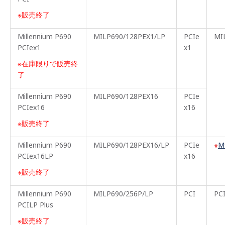
※販売終了
Millennium P690
MILP690/128PEX1/LP
PCIe
MI
PCIex1
x1
※在庫限りで販売終
了
Millennium P690
MILP690/128PEX16
PCIe
PCIex16
x16
※販売終了
Millennium P690
MILP690/128PEX16/LP
PCIe
M
PCIex16LP
x16
※販売終了
Millennium P690
MILP690/256P/LP
PCI
P
PCILP Plus
※販売終了