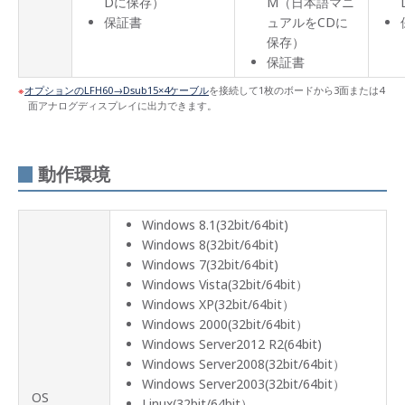
Dに保存）
M（日本語マニ
保証書
ュアルをCDに
オプ
保存）
ショ
保証書
ン製
品
オプションのLFH60→Dsub15×4ケーブル
を接続して1枚のボードから3面または4
面アナログディスプレイに出力できます。
サポ
ート
情報
動作環境
Windows 8.1(32bit/64bit)
Windows 8(32bit/64bit)
Windows 7(32bit/64bit)
Windows Vista(32bit/64bit）
Windows XP(32bit/64bit）
Windows 2000(32bit/64bit）
Windows Server2012 R2(64bit)
Windows Server2008(32bit/64bit）
Windows Server2003(32bit/64bit）
OS
Linux(32bit/64bit）