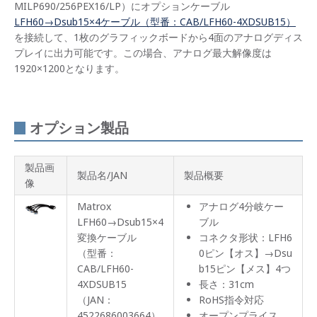
MILP690/256PEX16/LP）にオプションケーブル
LFH60→Dsub15×4ケーブル（型番：CAB/LFH60-4XDSUB15）
を接続して、1枚のグラフィックボードから4面のアナログディス
プレイに出力可能です。この場合、アナログ最大解像度は
1920×1200となります。
オプション製品
製品画
製品名/JAN
製品概要
像
Matrox
アナログ4分岐ケー
LFH60→Dsub15×4
ブル
変換ケーブル
コネクタ形状：LFH6
（型番：
0ピン【オス】→Dsu
CAB/LFH60-
b15ピン【メス】4つ
4XDSUB15
長さ：31cm
（JAN：
RoHS指令対応
4522686003664）
オープンプライス