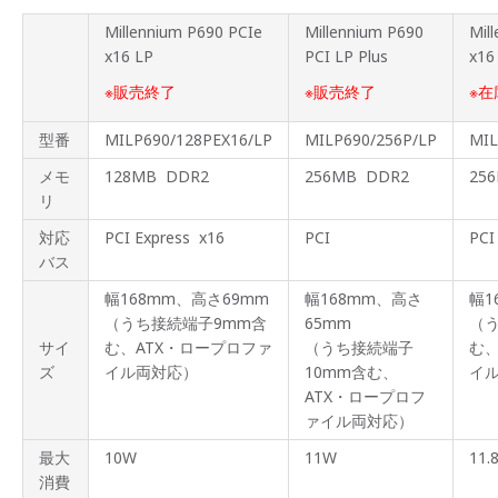
Millennium P690 PCIe
Millennium P690
Mil
x16 LP
PCI LP Plus
x16
※販売終了
※販売終了
※
型番
MILP690/128PEX16/LP
MILP690/256P/LP
MIL
メモ
128MB DDR2
256MB DDR2
25
リ
対応
PCI Express x16
PCI
PCI
バス
幅168mm、高さ69mm
幅168mm、高さ
幅1
（うち接続端子9mm含
65mm
（
サイ
む、ATX・ロープロファ
（うち接続端子
む、
ズ
イル両対応）
10mm含む、
イ
ATX・ロープロフ
ァイル両対応）
最大
10W
11W
11.
消費