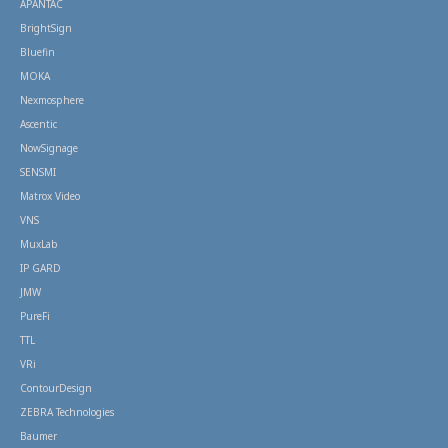
APANTAC
BrightSign
Bluefin
MOKA
Nexmosphere
Ascentic
NowSignage
SENSMI
Matrox Video
VNS
MuxLab
IP GARD
JMW
PureFi
TTL
VRi
ContourDesign
ZEBRA Technologies
Baumer