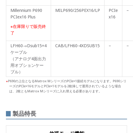
Millennium P690
MILP690/256PEX16/LP
PCIe
–
PCIex16 Plus
x16
※在庫限りで販売終
了
LFH60→Dsub15×4
CAB/LFH60-4XDSUB15
–
–
ケーブル
（アナログ4面出力
用オプションケー
ブル）
P690の上位となるMatrox MシリーズのPCIe×1接続モデルになります。P690シリ
ーズのPCIe×16モデルとPCIe×1モデルを2枚挿しで運用されているような場合
は、2枚ともMatrox Mシリーズに入れ替える必要があります。
製品特長