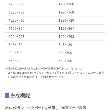
1280×960
1280×960
1280×768
1280×768
1280×720
1280×720
1152×864
1152×864
1024×768
1024×768
848×480
848×480
800×600
800×600
640×480
640×480
MILP690/256P/LPまたはMILP690/256PEX16/LPにオプションの
LFH60→Dsub15×4ケーブルを接続して3面または4面のアナログモニターに出力
する場合は最大解像度は1920×1200となります。
主な機能
2枚のグラフィックボードを使用して伸張モード表示