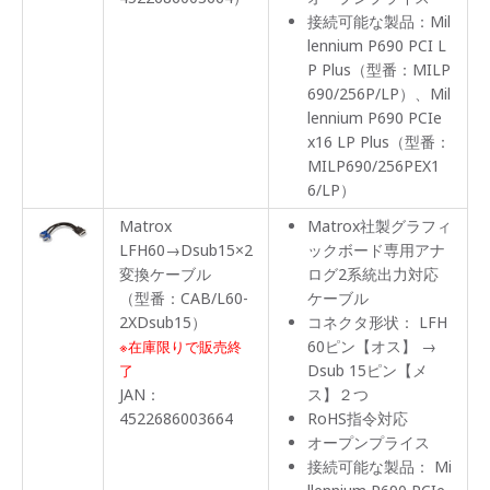
接続可能な製品：Mil
lennium P690 PCI L
P Plus（型番：MILP
690/256P/LP）、Mil
lennium P690 PCIe
x16 LP Plus（型番：
MILP690/256PEX1
6/LP）
Matrox
Matrox社製グラフィ
LFH60→Dsub15×2
ックボード専用アナ
変換ケーブル
ログ2系統出力対応
（型番：CAB/L60-
ケーブル
2XDsub15）
コネクタ形状： LFH
60ピン【オス】 →
※在庫限りで販売終
Dsub 15ピン【メ
了
JAN：
ス】２つ
4522686003664
RoHS指令対応
オープンプライス
接続可能な製品： Mi