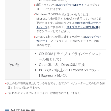
対応ドライバーは
Matrox社のWEBサイト
よりダウン
ロードいただけます。
Windows 7 (XDDM) でお使いいただくには、
Microsoft社が提供するHotfixを適用していただく必
要があります。詳細については
Microsoft社のサポー
トページ
をご参照の上、
修正プログラムKB980731
を
ダウンロードしてください。
Linux OS上でご使用に対するサポートは
Matrox社の
WEBサイト
よりダウンロード可能なドライバーの提
供のみです。
CD-ROMドライブ（ドライバーインスト
ール用として）
その他
OpenGL 1.3、DirectX8.1互換
PCIバス2.1以上/PCI Express x1バス/ PC
I Express x16バス
以上の動作環境を満たしている場合でも、全てのコンピューター上での動作を保
証するものではありません。
上記以外のディスプレイドライバーは用意されておりません。