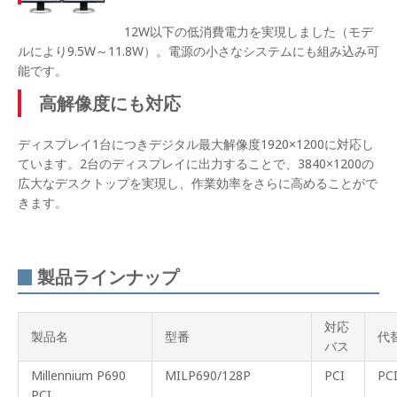
12W以下の低消費電力を実現しました（モデ
ルにより9.5W～11.8W）。電源の小さなシステムにも組み込み可
能です。
高解像度にも対応
ディスプレイ1台につきデジタル最大解像度1920×1200に対応し
ています。2台のディスプレイに出力することで、3840×1200の
広大なデスクトップを実現し、作業効率をさらに高めることがで
きます。
製品ラインナップ
対応
製品名
型番
代
バス
Millennium P690
MILP690/128P
PCI
P
PCI