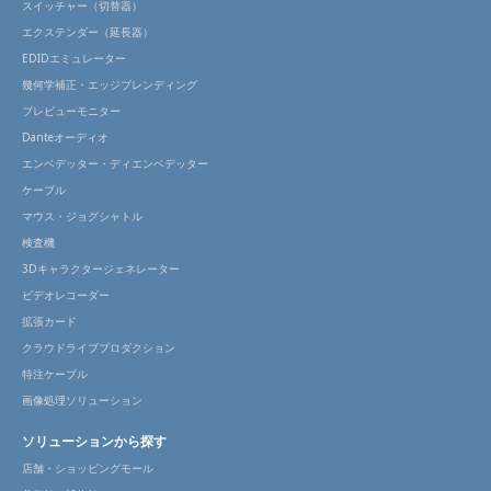
スイッチャー（切替器）
エクステンダー（延長器）
EDIDエミュレーター
幾何学補正・エッジブレンディング
プレビューモニター
Danteオーディオ
エンベデッター・ディエンベデッター
ケーブル
マウス・ジョグシャトル
検査機
3Dキャラクタージェネレーター
ビデオレコーダー
拡張カード
クラウドライブプロダクション
特注ケーブル
画像処理ソリューション
ソリューションから探す
店舗・ショッピングモール