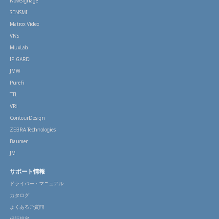
NowSignage
SENSMI
Matrox Video
VNS
MuxLab
IP GARD
JMW
PureFi
TTL
VRi
ContourDesign
ZEBRA Technologies
Baumer
JM
サポート情報
ドライバー・マニュアル
カタログ
よくあるご質問
保証規定