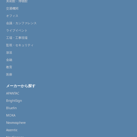
美術館・博物館
交通機関
オフィス
会議・カンファレンス
ライブイベント
工場・工事現場
監視・セキュリティ
放送
金融
教育
医療
メーカーから探す
APANTAC
BrightSign
Bluefin
MOKA
Nexmosphere
Ascentic