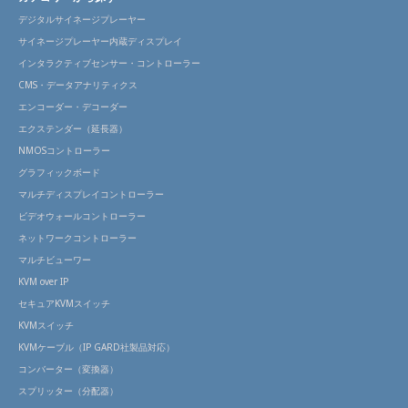
デジタルサイネージプレーヤー
サイネージプレーヤー内蔵ディスプレイ
インタラクティブセンサー・コントローラー
CMS・データアナリティクス
エンコーダー・デコーダー
エクステンダー（延長器）
NMOSコントローラー
グラフィックボード
マルチディスプレイコントローラー
ビデオウォールコントローラー
ネットワークコントローラー
マルチビューワー
KVM over IP
セキュアKVMスイッチ
KVMスイッチ
KVMケーブル（IP GARD社製品対応）
コンバーター（変換器）
スプリッター（分配器）