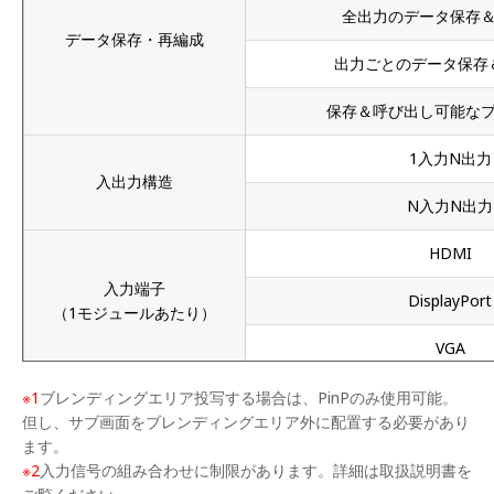
全出力のデータ保存
データ保存・再編成
出力ごとのデータ保存
保存＆呼び出し可能な
1入力N出力
入出力構造
N入力N出力
HDMI
入力端子
DisplayPort
（1モジュールあたり）
VGA
内蔵モジュール数
※1
ブレンディングエリア投写する場合は、PinPのみ使用可能。
但し、サブ画面をブレンディングエリア外に配置する必要があり
2画面分割（PinP、
ます。
マルチビューワー
※1
※2
入力信号の組み合わせに制限があります。詳細は取扱説明書を
3画面分割、4画