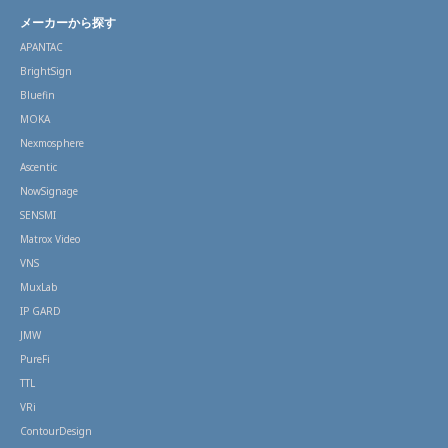
メーカーから探す
APANTAC
BrightSign
Bluefin
MOKA
Nexmosphere
Ascentic
NowSignage
SENSMI
Matrox Video
VNS
MuxLab
IP GARD
JMW
PureFi
TTL
VRi
ContourDesign