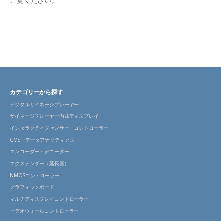
ご覧ください。
4K60Hz入力時の
その他
電源
対応ラックマウ
カテゴリーから探す
デジタルサイネージプレーヤー
サイネージプレーヤー内蔵ディスプレイ
インタラクティブセンサー・コントローラー
CMS・データアナリティクス
エンコーダー・デコーダー
エクステンダー（延長器）
NMOSコントローラー
グラフィックボード
マルチディスプレイコントローラー
ビデオウォールコントローラー