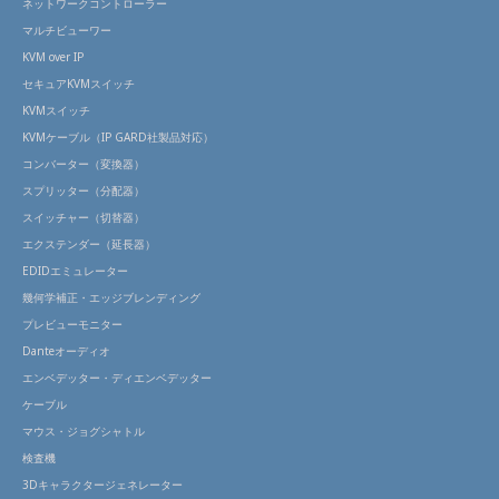
ネットワークコントローラー
マルチビューワー
KVM over IP
セキュアKVMスイッチ
KVMスイッチ
KVMケーブル（IP GARD社製品対応）
コンバーター（変換器）
スプリッター（分配器）
スイッチャー（切替器）
エクステンダー（延長器）
EDIDエミュレーター
幾何学補正・エッジブレンディング
プレビューモニター
Danteオーディオ
エンベデッター・ディエンベデッター
ケーブル
マウス・ジョグシャトル
検査機
3Dキャラクタージェネレーター