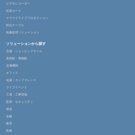
ビデオレコーダー
拡張カード
クラウドライブプロダクション
特注ケーブル
画像処理ソリューション
ソリューションから探す
店舗・ショッピングモール
美術館・博物館
交通機関
オフィス
会議・カンファレンス
ライブイベント
工場・工事現場
監視・セキュリティ
放送
金融
教育
医療