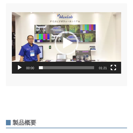
動
画
プ
レ
ー
ヤ
ー
00:00
01:21
製品概要