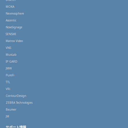
MOKA
Nexmosphere
Ascentic
NowSignage
SENSMI
Matrox Video
VNS
MuxLab
IP GARD
JMW
PureFi
TTL
VRi
ContourDesign
ZEBRA Technologies
Baumer
JM
サポート情報