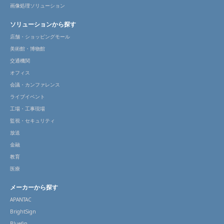
画像処理ソリューション
ソリューションから探す
店舗・ショッピングモール
美術館・博物館
交通機関
オフィス
会議・カンファレンス
ライブイベント
工場・工事現場
監視・セキュリティ
放送
金融
教育
医療
メーカーから探す
APANTAC
BrightSign
Bluefin