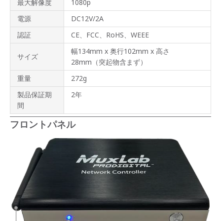
最大解像度
1080p
電源
DC12V/2A
認証
CE、FCC、RoHS、WEEE
幅134mm x 奥行102mm x 高さ
サイズ
28mm（突起物含まず）
重量
272g
製品保証期
2年
間
フロントパネル