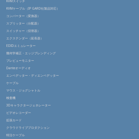
KVMスイッチ
KVMケーブル（IP GARD社製品対応）
コンバーター（変換器）
スプリッター（分配器）
スイッチャー（切替器）
エクステンダー（延長器）
EDIDエミュレーター
幾何学補正・エッジブレンディング
プレビューモニター
Danteオーディオ
エンベデッター・ディエンベデッター
ケーブル
マウス・ジョグシャトル
検査機
3Dキャラクタージェネレーター
ビデオレコーダー
拡張カード
クラウドライブプロダクション
特注ケーブル