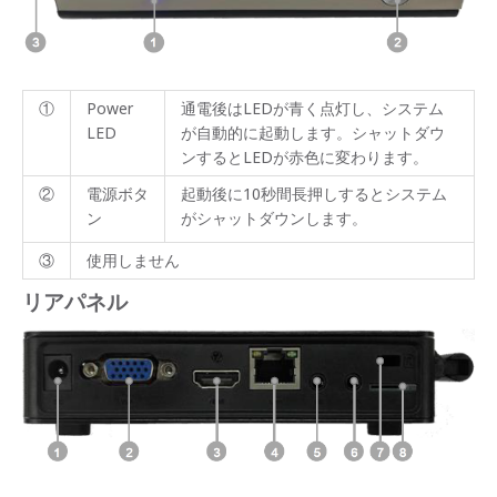
①
Power
通電後はLEDが青く点灯し、システム
LED
が自動的に起動します。シャットダウ
ンするとLEDが赤色に変わります。
②
電源ボタ
起動後に10秒間長押しするとシステム
ン
がシャットダウンします。
③
使用しません
リアパネル