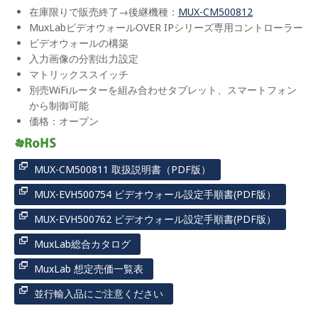
在庫限りで販売終了→後継機種：
MUX-CM500812
MuxLabビデオウォールOVER IPシリーズ専用コントローラー
ビデオウォールの構築
入力画像の分割出力設定
マトリックススイッチ
別売WiFiルーターを組み合わせタブレット、スマートフォン
から制御可能
価格：オープン
MUX-CM500811 取扱説明書（PDF版）
MUX-EVH500754 ビデオウォール設定手順書(PDF版）
MUX-EVH500762 ビデオウォール設定手順書(PDF版）
MuxLab総合カタログ
MuxLab 想定売価一覧表
並行輸入品にご注意ください