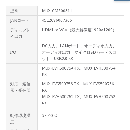
製品
型番
MUX-CM500811
概要
JANコード
4522686007365
製品
ライ
ディスプレ
HDMI or VGA（最大解像度1920×1200）
ンナ
イ出力
ップ
DC入力、LANポート、オーディオ入力、
製品
I/O
オーディオ出力、マイクロSDカードスロ
特長
ット、USB2.0 x3
製品
MUX-EVH500754-TX、MUX-EVH500754-
仕様
RX
オプ
対応 送信
MUX-EVS500756-TX、MUX-EVS500756-
ショ
器・受信器
RX
ン
MUX-EVH500762-TX、MUX-EVH500762-
RX
サポ
ート
情報
動作環境温
5～40℃
度