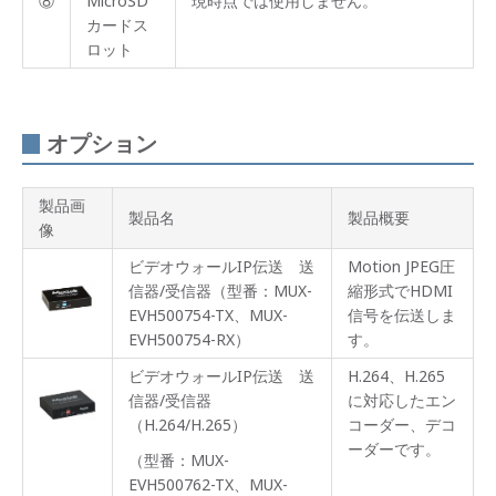
⑧
MicroSD
現時点では使用しません。
カードス
ロット
オプション
製品画
製品名
製品概要
像
ビデオウォールIP伝送 送
Motion JPEG圧
信器/受信器（型番：MUX-
縮形式でHDMI
EVH500754-TX、MUX-
信号を伝送しま
EVH500754-RX）
す。
ビデオウォールIP伝送 送
H.264、H.265
信器/受信器
に対応したエン
（H.264/H.265）
コーダー、デコ
ーダーです。
（型番：MUX-
EVH500762-TX、MUX-