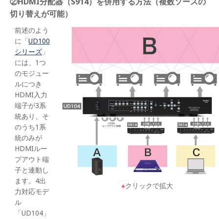
②HDMI分配器（S914）を併用する方法（複数ソースの
切り替えが可能）
前述のよう
に「
UD100
シリーズ
」
には、1つ
のモジュー
ルにつき
HDMI入力
端子が3系
統あり、そ
のうち1系
統のみが
HDMIルー
プアウト端
子と連動し
ます。4出
※
クリックで拡大
力対応モデ
ル
「UD104」