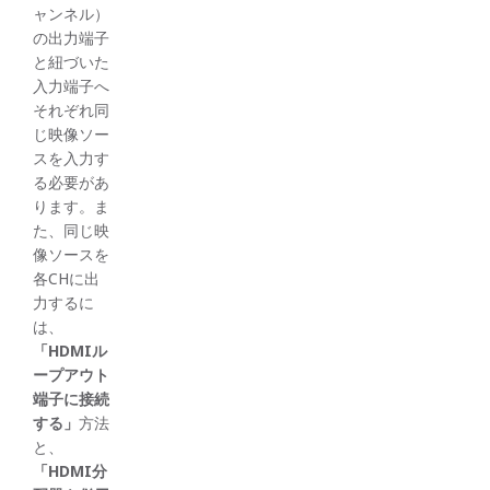
ャンネル）
の出力端子
と紐づいた
入力端子へ
それぞれ同
じ映像ソー
スを入力す
る必要があ
ります。ま
た、同じ映
像ソースを
各CHに出
力するに
は、
「
HDMI
ル
ープアウト
端子に接続
する」
方法
と、
「
HDMI
分