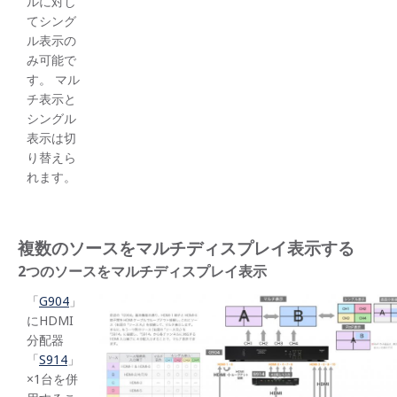
ルに対し
てシング
ル表示の
み可能で
す。 マル
チ表示と
シングル
表示は切
り替えら
れます。
複数のソースをマルチディスプレイ表示する
2つのソースをマルチディスプレイ表示
「
G904
」
にHDMI
分配器
「
S914
」
×1台を併