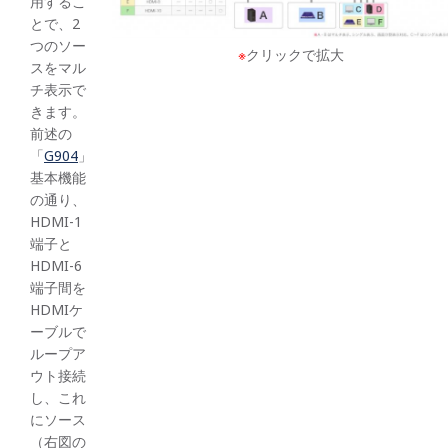
用するこ
とで、2
つのソー
※
クリックで拡大
スをマル
チ表示で
きます。
前述の
「
G904
」
基本機能
の通り、
HDMI-1
端子と
HDMI-6
端子間を
HDMIケ
ーブルで
ループア
ウト接続
し、これ
にソース
（右図の