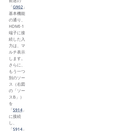
前述の
「
G902
」
基本機能
の通り、
HDMI-1
端子に接
続した入
力は、マ
ルチ表示
します。
さらに、
もう一つ
別のソー
ス（右図
の「ソー
スB」）
を
「
S914
」
に接続
し、
「
S914
」