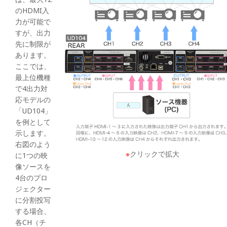
のHDMI入
力が可能で
すが、出力
先に制限が
あります。
ここでは、
最上位機種
で4出力対
応モデルの
「UD104」
を例として
示します。
右図のよう
※
クリックで拡大
に1つの映
像ソースを
4台のプロ
ジェクター
に分割投写
する場合、
各CH（チ