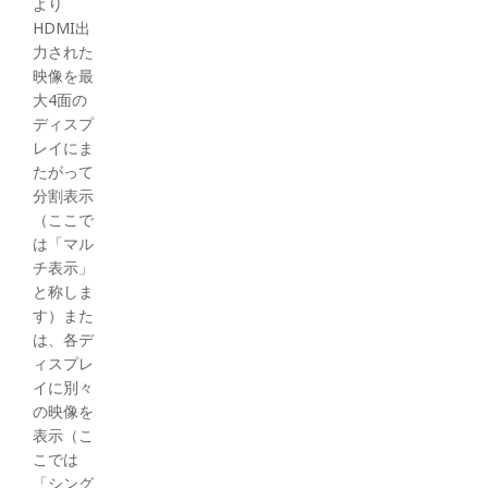
より
HDMI出
力された
映像を最
大4面の
ディスプ
レイにま
たがって
分割表示
（ここで
は「マル
チ表示」
と称しま
す）また
は、各デ
ィスプレ
イに別々
の映像を
表示（こ
こでは
「シング