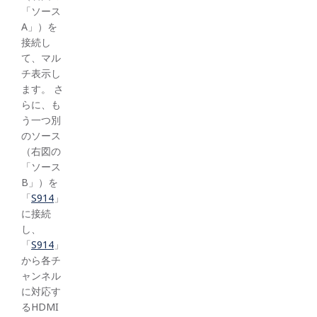
「ソース
A」）を
接続し
て、マル
チ表示し
ます。 さ
らに、も
う一つ別
のソース
（右図の
「ソース
B」）を
「
S914
」
に接続
し、
「
S914
」
から各チ
ャンネル
に対応す
るHDMI