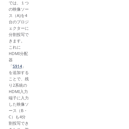
では、１つ
の映像ソー
ス（A)を4
台のプロジ
ェクターに
分割投写で
きます。
これに
HDMI分配
器
「
S914
」
を追加する
ことで、残
り2系統の
HDMI入力
端子に入力
した映像ソ
ース（B・
C）も4分
割投写でき