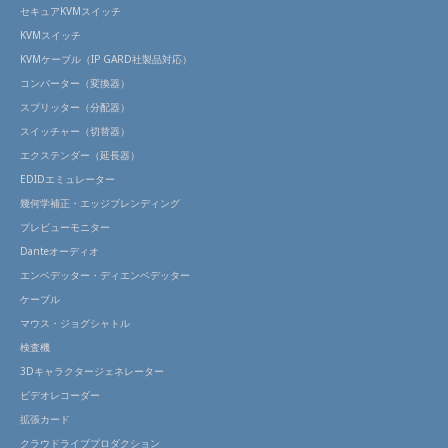
セキュアKVMスイッチ
KVMスイッチ
KVMケーブル（IP GARD社製品対応）
コンバーター（変換器）
スプリッター（分配器）
スイッチャー（切替器）
エクステンダー（延長器）
EDIDエミュレーター
幾何学補正・エッジブレンディング
プレビューモニター
Danteオーディオ
エンベデッター・ディエンベデッター
ケーブル
マウス・ジョグシャトル
検査機
3Dキャラクタージェネレーター
ビデオレコーダー
拡張カード
クラウドライブプロダクション