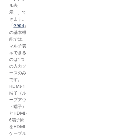
ル表
示」）で
きます。
「
G904
」
の基本機
能では、
マルチ表
示できる
のは1つ
の入力ソ
ースのみ
です。
HDMI-1
端子（ル
ープアウ
ト端子）
とHDMI-
6端子間
をHDMI
ケーブル