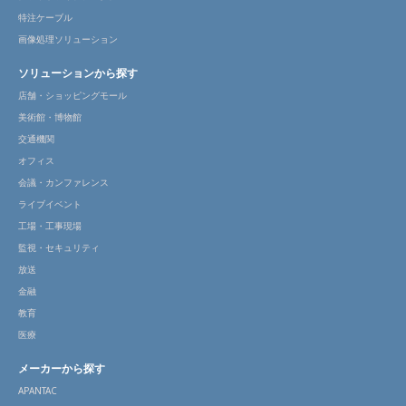
特注ケーブル
画像処理ソリューション
ソリューションから探す
店舗・ショッピングモール
美術館・博物館
交通機関
オフィス
会議・カンファレンス
ライブイベント
工場・工事現場
監視・セキュリティ
放送
金融
教育
医療
メーカーから探す
APANTAC