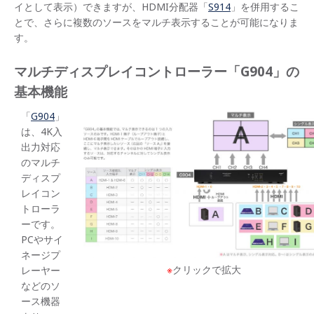
イとして表示）できますが、HDMI分配器「
S914
」を併用するこ
とで、さらに複数のソースをマルチ表示することが可能になりま
す。
マルチディスプレイコントローラー「G904」の
基本機能
「
G904
」
は、4K入
出力対応
のマルチ
ディスプ
レイコン
トローラ
ーです。
PCやサイ
ネージプ
※
クリックで拡大
レーヤー
などのソ
ース機器