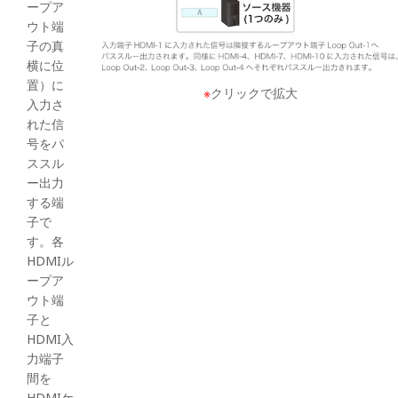
ープア
ウト端
子の真
横に位
置）に
※
クリックで拡大
入力さ
れた信
号をパ
ススル
ー出力
する端
子で
す。各
HDMIル
ープア
ウト端
子と
HDMI入
力端子
間を
HDMIケ