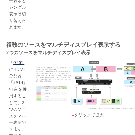
チ表示と
シングル
表示は切
り替えら
れます。
複数のソースをマルチディスプレイ表示する
2つのソースをマルチディスプレイ表示
「
G902
」
にHDMI
分配器
「S914」
×1台を併
用するこ
とで、2
つのソー
※
クリックで拡大
スをマル
チ表示で
きます。