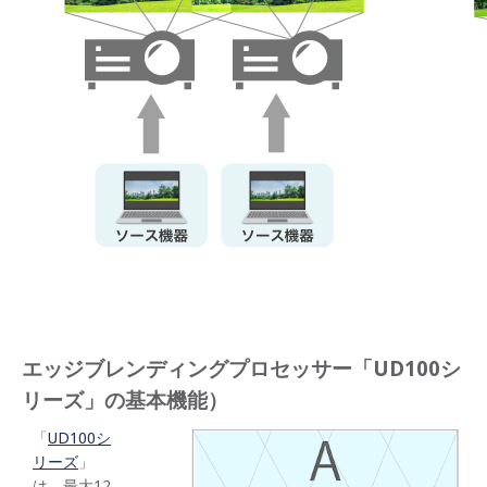
エッジブレンディングプロセッサー「UD100シ
リーズ」の基本機能）
「
UD100
シ
リーズ
」
は、最大12