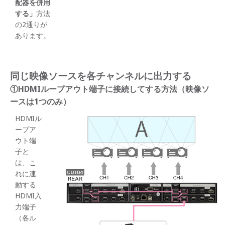
配器を併用
する」
方法
の2通りが
あります。
同じ映像ソースを各チャンネルに出力する
①HDMIループアウト端子に接続してする方法（映像ソ
ースは1つのみ）
HDMIル
ープア
ウト端
子と
は、こ
れに連
動する
HDMI入
力端子
（各ル