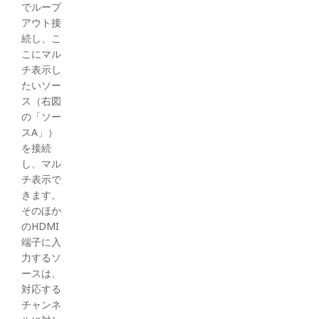
でループ
アウト接
続し、こ
こにマル
チ表示し
たいソー
ス（右図
の「ソー
スA」）
を接続
し、マル
チ表示で
きます。
そのほか
のHDMI
端子に入
力するソ
ースは、
対応する
チャンネ