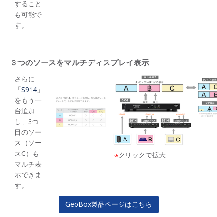
すること
も可能で
す。
３つのソースをマルチディスプレイ表示
さらに
「
S914
」
をもう一
台追加
し、3つ
目のソー
ス（ソー
スC）も
※
クリックで拡大
マルチ表
示できま
す。
GeoBox製品ページはこちら