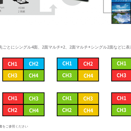
号を出力先ごとにシングル4面、2面マルチ×2、2面マルチ+シングル2面など
書をご参照ください