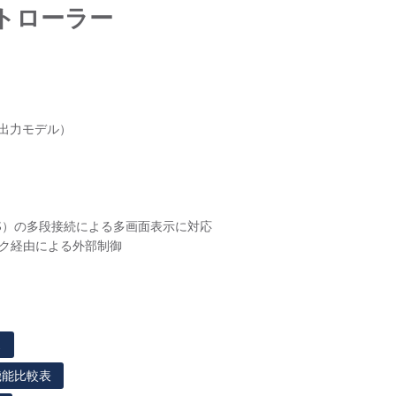
ントローラー
出力モデル）
G406S）の多段接続による多画面表示に対応
ワーク経由による外部制御
ス
機能比較表