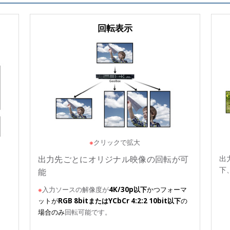
回転表示
※
クリックで拡大
出力先ごとにオリジナル映像の回転が可
出
、
下
能
※
入力ソースの解像度が
4K/30p以下
かつフォーマ
ットが
RGB 8bitまたはYCbCr 4:2:2 10bit以下
の
場合のみ
回転可能です。