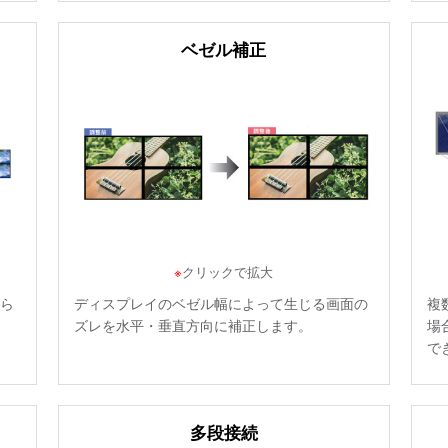
ベゼル補正
※
クリックで拡大
ら
ディスプレイのベゼル幅によって生じる画面の
複
ズレを水平・垂直方向に補正します。
場
で
多段接続