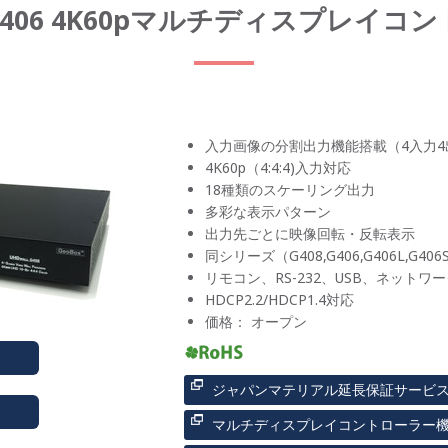
x G406 4K60pマルチディスプレイコ
入力画像の分割出力機能搭載（4入力4
4K60p（4:4:4)入力対応
18種類のスケーリング出力
多彩な表示パターン
出力先ごとに映像回転・反転表示
同シリーズ（G408,G406,G406L,
リモコン、RS-232、USB、ネット
HDCP2.2/HDCP1.4対応
価格： オープン
ジャパンマテリアル延長保証サービ
マルチディスプレイコントローラー