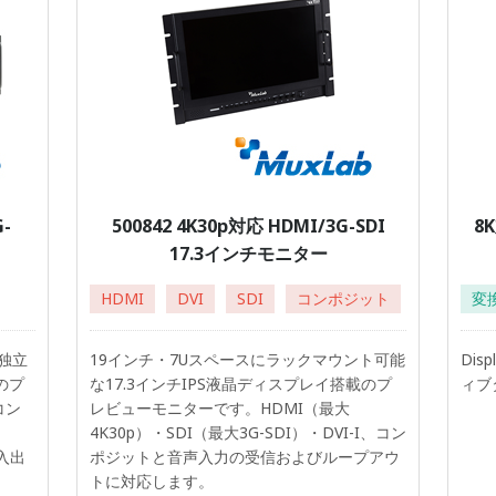
-
500842 4K30p対応 HDMI/3G-SDI
8K
17.3インチモニター
HDMI
DVI
SDI
コンポジット
変
独立
19インチ・7Uスペースにラックマウント可能
Dis
のプ
な17.3インチIPS液晶ディスプレイ搭載のプ
ィブ
コン
レビューモニターです。HDMI（最大
4K30p）・SDI（最大3G-SDI）・DVI-I、コン
I入出
ポジットと音声入力の受信およびループアウ
トに対応します。