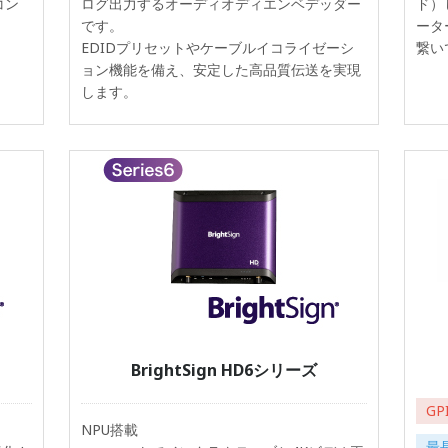
コン
ログ出力するオーディオディエンベデッダー
ド）
です。
ータ
EDIDプリセットやケーブルイコライゼーシ
繋い
ョン機能を備え、安定した高品質伝送を実現
します。
BrightSign HD6シリーズ
GP
NPU搭載
最長