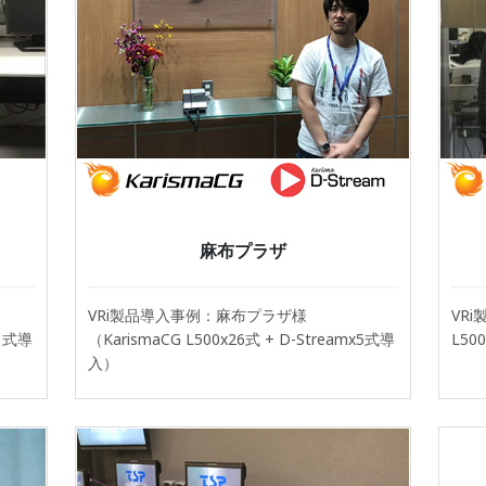
麻布プラザ
VRi製品導入事例：麻布プラザ様
VR
x1式導
（KarismaCG L500x26式 + D-Streamx5式導
L50
入）