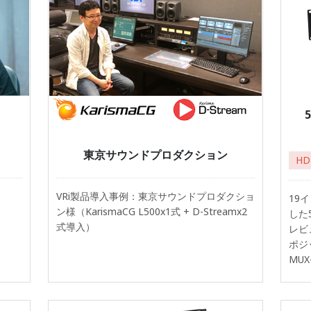
東京サウンドプロダクション
HD
VRi製品導入事例：東京サウンドプロダクショ
19
ン様（KarismaCG L500x1式 + D-Streamx2
した
式導入）
レビ
ポジ
MU