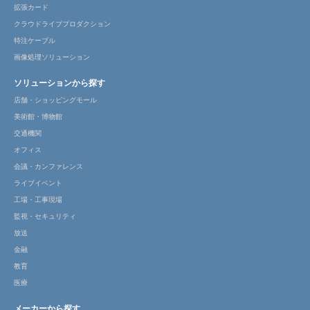
拡張カード
クラウドライブプロダクション
特注ケーブル
画像処理ソリューション
ソリューションから探す
店舗・ショッピングモール
美術館・博物館
交通機関
オフィス
会議・カンファレンス
ライブイベント
工場・工事現場
監視・セキュリティ
放送
金融
教育
医療
メーカーから探す