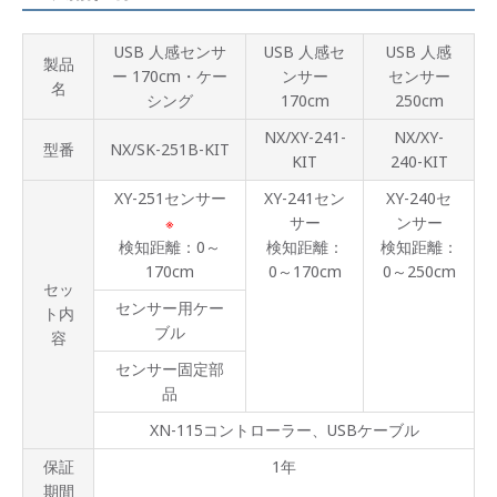
USB 人感センサ
USB 人感セ
USB 人感
製品
ー 170cm・ケー
ンサー
センサー
名
シング
170cm
250cm
NX/XY-241-
NX/XY-
型番
NX/SK-251B-KIT
KIT
240-KIT
XY-251センサー
XY-241セン
XY-240セ
サー
ンサー
※
検知距離：0～
検知距離：
検知距離：
170cm
0～170cm
0～250cm
セッ
センサー用ケー
ト内
ブル
容
センサー固定部
品
XN-115コントローラー、USBケーブル
保証
1年
期間