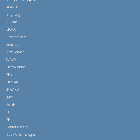
APANTAC
BrightSign
Bluefin
MOKA
Nexmosphere
Ascentic
NowSignage
SENSMI
Matrox Video
VNS
MuxLab
IP GARD
JMW
PureFi
TTL
VRi
ContourDesign
ZEBRA Technologies