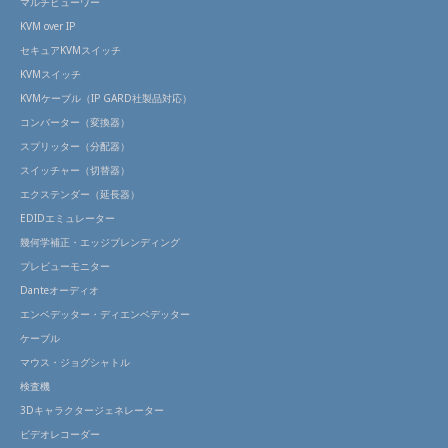
マルチビューワー
KVM over IP
セキュアKVMスイッチ
KVMスイッチ
KVMケーブル（IP GARD社製品対応）
コンバーター（変換器）
スプリッター（分配器）
スイッチャー（切替器）
エクステンダー（延長器）
EDIDエミュレーター
幾何学補正・エッジブレンディング
プレビューモニター
Danteオーディオ
エンベデッター・ディエンベデッター
ケーブル
マウス・ジョグシャトル
検査機
3Dキャラクタージェネレーター
ビデオレコーダー