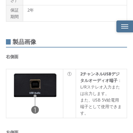
さ）
保証
2年
期間
製品
製品画像
概要
製品
右側面
ライ
ンナ
ップ
①
2チャンネルUSBデジ
タルオーディオ端子
：
製品
特長
L/Rステレオ入力また
は出力します。
製品
また、USB 5V給電用
仕様
端子として使用できま
す。
製品
画像
左側面
サポ