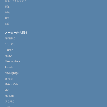
監視・セキュリティ
放送
金融
教育
医療
メーカーから探す
APANTAC
BrightSign
Bluefin
MOKA
Nexmosphere
Ascentic
NowSignage
SENSMI
Matrox Video
VNS
MuxLab
IP GARD