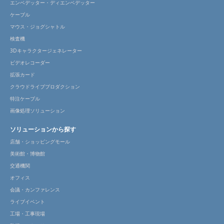
エンベデッター・ディエンベデッター
ケーブル
マウス・ジョグシャトル
検査機
3Dキャラクタージェネレーター
ビデオレコーダー
拡張カード
クラウドライブプロダクション
特注ケーブル
画像処理ソリューション
ソリューションから探す
店舗・ショッピングモール
美術館・博物館
交通機関
オフィス
会議・カンファレンス
ライブイベント
工場・工事現場