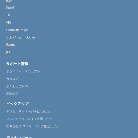
JMW
PureFi
TTL
VRi
ContourDesign
ZEBRA Technologies
Baumer
JM
サポート情報
ドライバー・マニュアル
カタログ
よくあるご質問
保証規定
ピックアップ
デジタルサイネージをはじめたい
マルチディスプレイで表示したい
映像を配信(ストリーミング配信)したい
展示会レポート