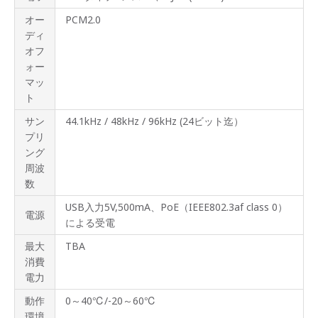
オー
PCM2.0
ディ
オフ
ォー
マッ
ト
サン
44.1kHz / 48kHz / 96kHz (24ビット迄）
プリ
ング
周波
数
USB入力5V,500mA、PoE（IEEE802.3af class 0）
電源
による受電
最大
TBA
消費
電力
動作
0～40℃/-20～60℃
環境