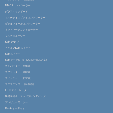
NMOSコントローラー
グラフィックボード
マルチディスプレイコントローラー
ビデオウォールコントローラー
ネットワークコントローラー
マルチビューワー
KVM over IP
セキュアKVMスイッチ
KVMスイッチ
KVMケーブル（IP GARD社製品対応）
コンバーター（変換器）
スプリッター（分配器）
スイッチャー（切替器）
エクステンダー（延長器）
EDIDエミュレーター
幾何学補正・エッジブレンディング
プレビューモニター
Danteオーディオ