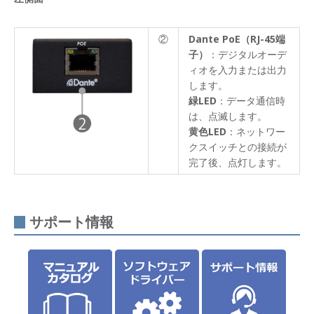
ート
情報
②
Dante PoE（RJ-45端
子）
：デジタルオーデ
ィオを入力または出力
します。
緑LED
：データ通信時
は、点滅します。
黄色LED
：ネットワー
クスイッチとの接続が
完了後、点灯します。
サポート情報