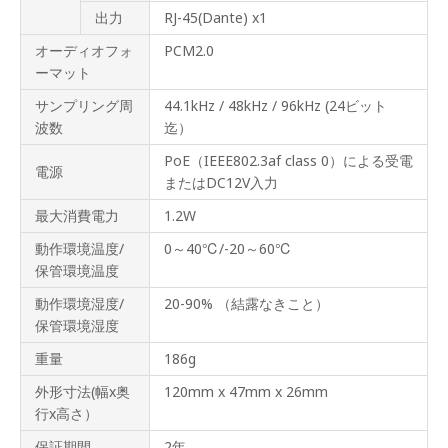
出力
RJ-45(Dante) x1
オーディオフォ
PCM2.0
ーマット
サンプリング周
44.1kHz / 48kHz / 96kHz (24ビット
波数
迄）
PoE（IEEE802.3af class 0）による受電
電源
またはDC12V入力
最大消費電力
1.2W
動作環境温度/
0～40℃/-20～60℃
保管環境温度
動作環境湿度/
20-90% （結露なきこと）
保管環境湿度
重量
186g
外形寸法(幅x奥
120mm x 47mm x 26mm
行x高さ）
保証期間
2年