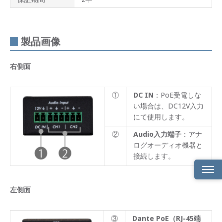
製品画像
右側面
①
DC IN
：PoE受電しな
い場合は、DC12V入力
にて使用します。
②
Audio入力端子
：アナ
ログオーディオ機器と
接続します。
左側面
製品
概要
製品
③
Dante PoE（RJ-45端