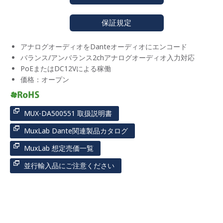
保証規定
アナログオーディオをDanteオーディオにエンコード
バランス/アンバランス2chアナログオーディオ入力対応
PoEまたはDC12Vによる稼働
価格：オープン
MUX-DA500551 取扱説明書
MuxLab Dante関連製品カタログ
MuxLab 想定売価一覧
並行輸入品にご注意ください