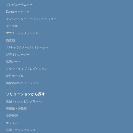
プレビューモニター
Danteオーディオ
エンベデッター・ディエンベデッター
ケーブル
マウス・ジョグシャトル
検査機
3Dキャラクタージェネレーター
ビデオレコーダー
拡張カード
クラウドライブプロダクション
特注ケーブル
画像処理ソリューション
ソリューションから探す
店舗・ショッピングモール
美術館・博物館
交通機関
オフィス
会議・カンファレンス