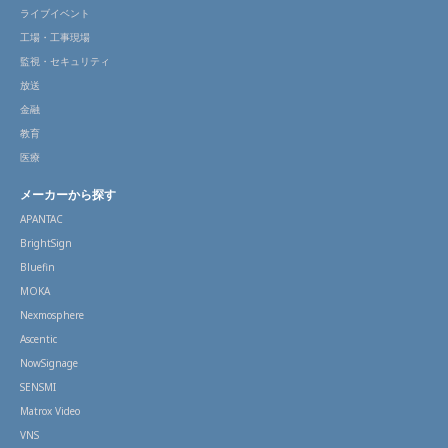
ライブイベント
工場・工事現場
監視・セキュリティ
放送
金融
教育
医療
メーカーから探す
APANTAC
BrightSign
Bluefin
MOKA
Nexmosphere
Ascentic
NowSignage
SENSMI
Matrox Video
VNS