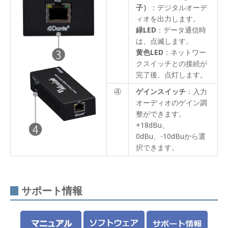
ライ
子）
：デジタルオーデ
ンナ
ィオを出力します。
ップ
緑LED
：データ通信時
は、点滅します。
製品
特長
黄色LED
：ネットワー
クスイッチとの接続が
製品
完了後、点灯します。
仕様
④
ゲインスイッチ
：入力
製品
オーディオのゲイン調
画像
整ができます。
+18dBu、
サポ
0dBu、-10dBuから選
ート
情報
択できます。
サポート情報