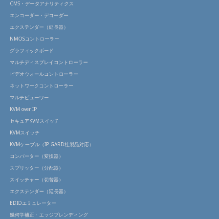
CMS・データアナリティクス
エンコーダー・デコーダー
エクステンダー（延長器）
NMOSコントローラー
グラフィックボード
マルチディスプレイコントローラー
ビデオウォールコントローラー
ネットワークコントローラー
マルチビューワー
KVM over IP
セキュアKVMスイッチ
KVMスイッチ
KVMケーブル（IP GARD社製品対応）
コンバーター（変換器）
スプリッター（分配器）
スイッチャー（切替器）
エクステンダー（延長器）
EDIDエミュレーター
幾何学補正・エッジブレンディング