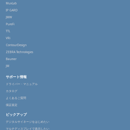
MuxLab
IP GARD
JMW
PureFi
TTL
VRi
ContourDesign
ZEBRA Technologies
Baumer
JM
サポート情報
ドライバー・マニュアル
カタログ
よくあるご質問
保証規定
ピックアップ
デジタルサイネージをはじめたい
マルチディスプレイで表示したい