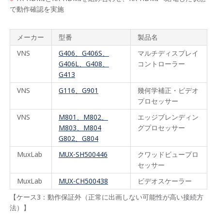
で動作確認を実施
メーカー
型番
製品名
VNS
G406、G406S、
マルチディスプレイ
G406L、G408、
コントローラー
G413
VNS
G116、G901
幾何学補正・ビデオ
プロセッサー
VNS
M801、M802、
エッジブレンディン
M803、M804
グプロセッサー
G802、G804
MuxLab
MUX-SH500446
クワッドビュープロ
セッサー
MuxLab
MUX-CH500438
ビデオスケーラー
【ケース3：動作保証外（正常に出画しない可能性が高い接続方
法）】