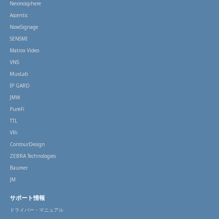
Nexmosphere
Ascentic
NowSignage
SENSMI
Matrox Video
VNS
MuxLab
IP GARD
JMW
PureFi
TTL
VRi
ContourDesign
ZEBRA Technologies
Baumer
JM
サポート情報
ドライバー・マニュアル