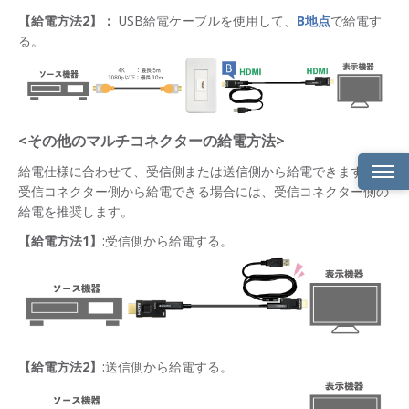
【給電方法2】：
USB給電ケーブルを使用して、
B地点
で給電す
る。
<その他のマルチコネクターの給電方法>
給電仕様に合わせて、受信側または送信側から給電できます。
受信コネクター側から給電できる場合には、受信コネクター側の
製品
給電を推奨します。
概要
【給電方法1】
:受信側から給電する。
製品
ライ
ンナ
ップ
コネ
クタ
【給電方法2】
:送信側から給電する。
ー組
み合
わせ