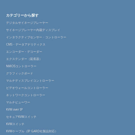
カテゴリーから探す
デジタルサイネージプレーヤー
サイネージプレーヤー内蔵ディスプレイ
インタラクティブセンサー・コントローラー
CMS・データアナリティクス
エンコーダー・デコーダー
エクステンダー（延長器）
NMOSコントローラー
グラフィックボード
マルチディスプレイコントローラー
ビデオウォールコントローラー
ネットワークコントローラー
マルチビューワー
KVM over IP
セキュアKVMスイッチ
KVMスイッチ
KVMケーブル（IP GARD社製品対応）