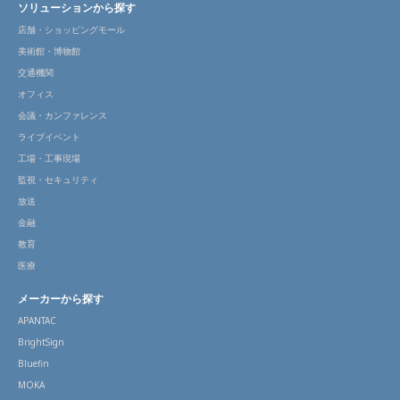
ソリューションから探す
店舗・ショッピングモール
美術館・博物館
交通機関
オフィス
会議・カンファレンス
ライブイベント
工場・工事現場
監視・セキュリティ
放送
金融
教育
医療
メーカーから探す
APANTAC
BrightSign
Bluefin
MOKA