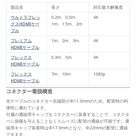
製品名
長さ
対応最大解像度
ウルトラフレッ
0.2m、0.5m、
4K
クスHDMIケー
1m、1.5m、2m
ブル
プレミアム
1m、2m、3m
4K
HDMIケーブル
フレックス
0.3m、5m
4K
HDMIケーブル
フレックス
7m、10m
1080p
HDMIケーブル
コネクター着脱構造
光ケーブルのコネクター先端部がΦ11.3mmのため、配管時の利
便性に優れています。
付属の通線用キャップをコネクターに装着することで、コネクタ
ーに損傷を与えることなくスムーズに配管の通線が可能です。通
線用キャップ装着時はΦ17.3mmとなり、Φ22mmの配管に通線
できます。