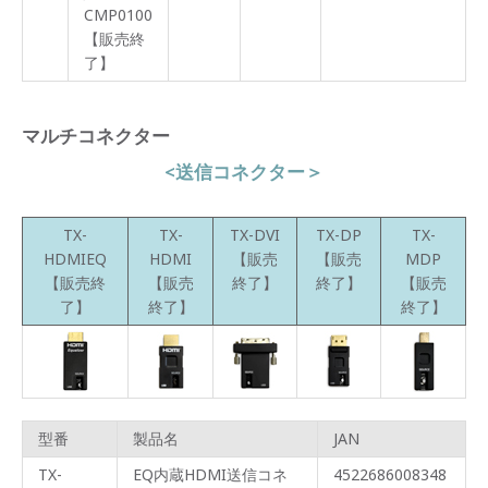
CMP0100
【販売終
了】
マルチコネクター
<送信コネクター＞
TX-
TX-
TX-DVI
TX-DP
TX-
HDMIEQ
HDMI
【販売
【販売
MDP
【販売終
【販売
終了】
終了】
【販売
了】
終了】
終了】
型番
製品名
JAN
TX-
EQ内蔵HDMI送信コネ
4522686008348