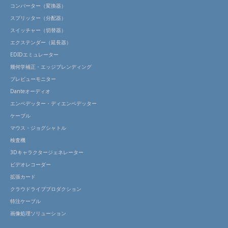
コンバーター（変換器）
スプリッター（分配器）
スイッチャー（切替器）
エクステンダー（延長器）
EDIDエミュレーター
幾何学補正・エッジブレンディング
プレビューモニター
Danteオーディオ
エンベデッター・ディエンベデッター
ケーブル
マウス・ジョグシャトル
検査機
3Dキャラクタージェネレーター
ビデオレコーダー
拡張カード
クラウドライブプロダクション
特注ケーブル
画像処理ソリューション