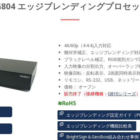
2 | G804 エッジブレンディングプ
4K/60p（4:4:4)入力対応
幾何学補正、エッジブレンディング対
ブラックレベル補正、RGB個別ガン
入力映像の分割出力、オーバーラップ
映像回転・反転表示、2画面同時表示
リモコン、RS-232、USB、ネット
価格： オープン
販売終了（後継機種：
G810シリーズ
エッジブレンディング設定ガイド（P
エッジブレンディング機能比較表
BrightSign＆GeoBox組み合わせ事例