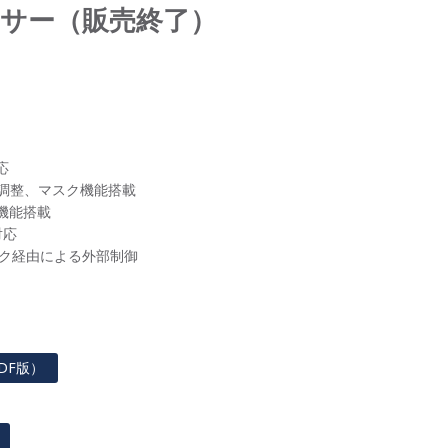
ロセッサー（販売終了）
応
マ調整、マスク機能搭載
機能搭載
対応
ワーク経由による外部制御
）
DF版）