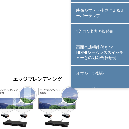
映像シフト・生成によるオ
ーバーラップ
1入力N出力の接続例
画面合成機能付き4K
HDMIシームレススイッチ
ャーとの組み合わせ例
オプション製品
エッジブレンディング
サポート情報