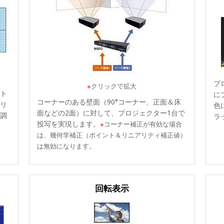
プ
※
クリックで拡大
ト
に
コーナーのある壁面（90°コーナー、正面＆床
リ
色
面などの2面）に対して、プロジェクター1台で
調
ラ
投写を実現します。
※
コーナー補正が有効な場合
は、幾何学補正（ポイント＆リニアリティ補正値）
は無効になります。
回転表示