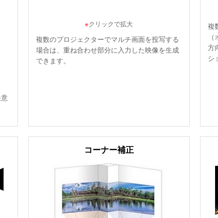
※
クリックで拡大
複
（
複数のプロジェクターでマルチ画面を投写する
方
場合は、重ね合わせ部分に入力した映像を生成
シ
できます。
任意
コーナー補正