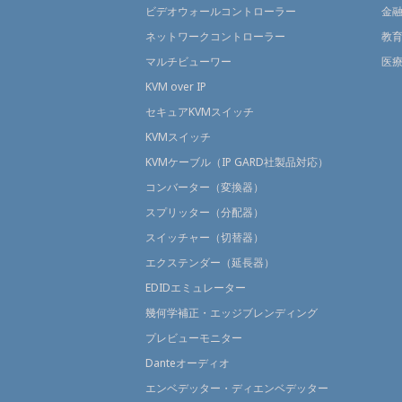
ビデオウォールコントローラー
金
ネットワークコントローラー
教
マルチビューワー
医
KVM over IP
セキュアKVMスイッチ
KVMスイッチ
KVMケーブル（IP GARD社製品対応）
コンバーター（変換器）
スプリッター（分配器）
スイッチャー（切替器）
エクステンダー（延長器）
EDIDエミュレーター
幾何学補正・エッジブレンディング
プレビューモニター
Danteオーディオ
エンベデッター・ディエンベデッター