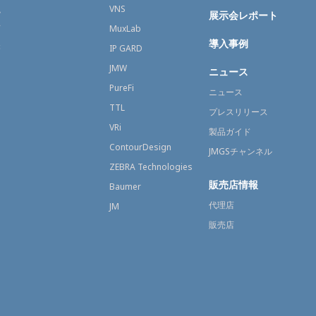
融
VNS
展示会レポート
育
MuxLab
導入事例
療
IP GARD
JMW
ニュース
PureFi
ニュース
TTL
プレスリリース
VRi
製品ガイド
ContourDesign
JMGSチャンネル
ZEBRA Technologies
販売店情報
Baumer
代理店
JM
販売店