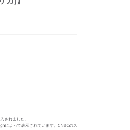
リカ)】
導入されました。
ignによって表示されています。CNBCのス