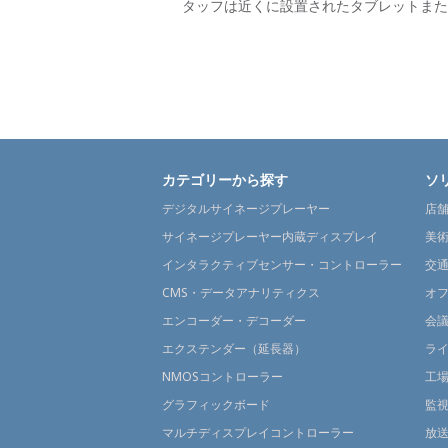
タッフは近くに設置されたタブレットまた
カテゴリーから探す
ソ
デジタルサイネージプレーヤー
店
サイネージプレーヤー内蔵ディスプレイ
美
インタラクティブセンサー・コントローラー
交
CMS・データアナリティクス
オ
エンコーダー・デコーダー
会
エクステンダー（延長器）
ラ
NMOSコントローラー
工
グラフィックボード
監
マルチディスプレイコントローラー
放