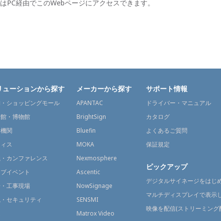
はPC経由でこのWebページにアクセスできます。
リューションから探す
メーカーから探す
サポート情報
舗・ショッピングモール
APANTAC
ドライバー・マニュアル
術館・博物館
BrightSign
カタログ
通機関
Bluefin
よくあるご質問
フィス
MOKA
保証規定
議・カンファレンス
Nexmosphere
ピックアップ
イブイベント
Ascentic
デジタルサイネージをはじ
場・工事現場
NowSignage
マルチディスプレイで表示
視・セキュリティ
SENSMI
映像を配信(ストリーミング
送
Matrox Video