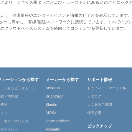
社
により、テキサス州ダラスおよびヒューストンにある21のクリニックの待合
よう、健康情報やエンターテイメント情報のビデオを表示しています。
D対応モニターに表示し、有線/無線ネットワークに接続しています。すべてのプレ
ia社のクラウドベースシステムを経由してコンテンツを更新しています。
リューションから探す
メーカーから探す
サポート情報
舗・ショッピングモール
APANTAC
ドライバー・マニュアル
術館・博物館
BrightSign
カタログ
通機関
Bluefin
よくあるご質問
フィス
MOKA
保証規定
議・カンファレンス
Nexmosphere
ピックアップ
イブイベント
Ascentic