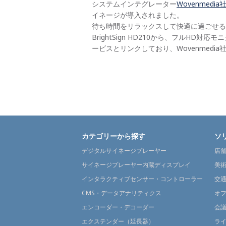
システムインテグレーター
Wovenmedia
イネージが導入されました。
待ち時間をリラックスして快適に過ごせる
BrightSign HD210から、フルH
ービスとリンクしており、Wovenmed
カテゴリーから探す
ソ
デジタルサイネージプレーヤー
店
サイネージプレーヤー内蔵ディスプレイ
美
インタラクティブセンサー・コントローラー
交
CMS・データアナリティクス
オ
エンコーダー・デコーダー
会
エクステンダー（延長器）
ラ