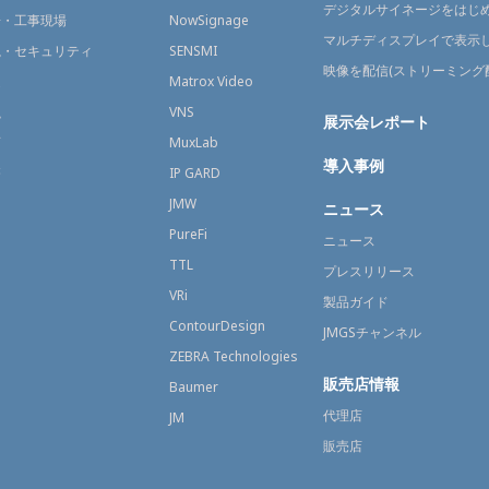
デジタルサイネージをはじ
場・工事現場
NowSignage
マルチディスプレイで表示
視・セキュリティ
SENSMI
映像を配信(ストリーミング
送
Matrox Video
融
VNS
展示会レポート
育
MuxLab
導入事例
療
IP GARD
JMW
ニュース
PureFi
ニュース
TTL
プレスリリース
VRi
製品ガイド
ContourDesign
JMGSチャンネル
ZEBRA Technologies
販売店情報
Baumer
代理店
JM
販売店