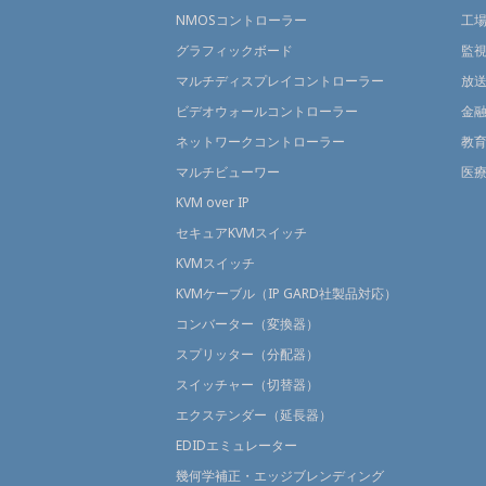
NMOSコントローラー
工
グラフィックボード
監
マルチディスプレイコントローラー
放
ビデオウォールコントローラー
金
ネットワークコントローラー
教
マルチビューワー
医
KVM over IP
セキュアKVMスイッチ
KVMスイッチ
KVMケーブル（IP GARD社製品対応）
コンバーター（変換器）
スプリッター（分配器）
スイッチャー（切替器）
エクステンダー（延長器）
EDIDエミュレーター
幾何学補正・エッジブレンディング