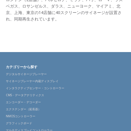
ベガス、ロサンゼルス、ダラス、ニューヨーク、マイアミ、北
京、上海、東京の14店舗に40スクリーンのサイネージが設置さ
れ、同期再生されています。
カテゴリーから探す
デジタルサイネージプレーヤー
サイネージプレーヤー内蔵ディスプレイ
インタラクティブセンサー・コントローラー
CMS・データアナリティクス
エンコーダー・デコーダー
エクステンダー（延長器）
NMOSコントローラー
グラフィックボード
マルチディスプレイコントローラー