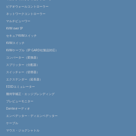
ビデオウォールコントローラー
ネットワークコントローラー
マルチビューワー
KVM over IP
セキュアKVMスイッチ
KVMスイッチ
KVMケーブル（IP GARD社製品対応）
コンバーター（変換器）
スプリッター（分配器）
スイッチャー（切替器）
エクステンダー（延長器）
EDIDエミュレーター
幾何学補正・エッジブレンディング
プレビューモニター
Danteオーディオ
エンベデッター・ディエンベデッター
ケーブル
マウス・ジョグシャトル