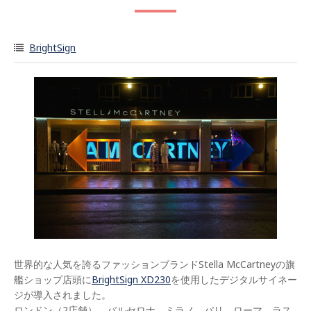
BrightSign
世界的な人気を誇るファッションブランドStella McCartneyの旗
艦ショップ店頭に
BrightSign XD230
を使用したデジタルサイネー
ジが導入されました。
ロンドン（2店舗）、バルセロナ、ミラノ、パリ、ローマ、ラス