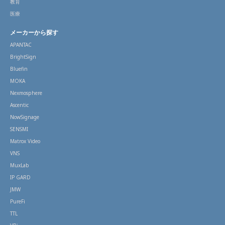
教育
医療
メーカーから探す
APANTAC
BrightSign
Bluefin
MOKA
Nexmosphere
Ascentic
NowSignage
SENSMI
Matrox Video
VNS
MuxLab
IP GARD
JMW
PureFi
TTL