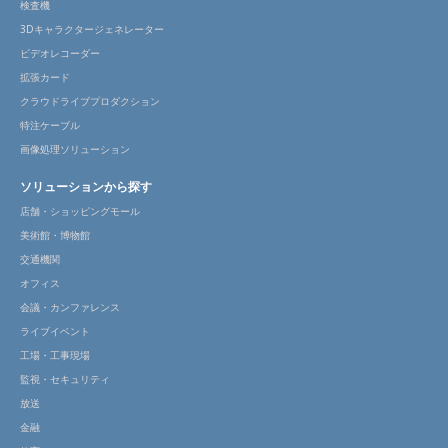
検査機
3Dキャラクタージェネレーター
ビデオレコーダー
拡張カード
クラウドライブプロダクション
特注ケーブル
画像処理ソリューション
ソリューションから探す
店舗・ショッピングモール
美術館・博物館
交通機関
オフィス
会議・カンファレンス
ライブイベント
工場・工事現場
監視・セキュリティ
放送
金融