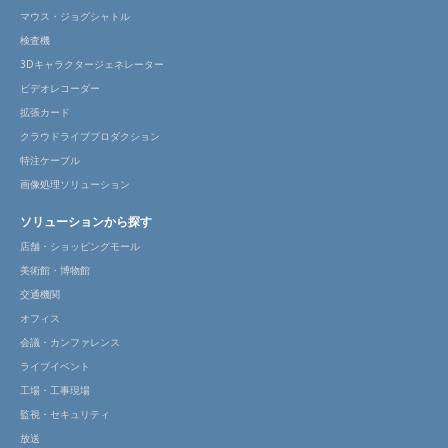
マウス・ジョグシャトル
検査機
3Dキャラクタージェネレーター
ビデオレコーダー
拡張カード
クラウドライブプロダクション
特注ケーブル
画像処理ソリューション
ソリューションから探す
店舗・ショッピングモール
美術館・博物館
交通機関
オフィス
会議・カンファレンス
ライブイベント
工場・工事現場
監視・セキュリティ
放送