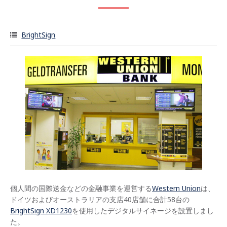
BrightSign
個人間の国際送金などの金融事業を運営する
Western Union
は、
ドイツおよびオーストラリアの支店40店舗に合計58台の
BrightSign XD1230
を使用したデジタルサイネージを設置しまし
た。