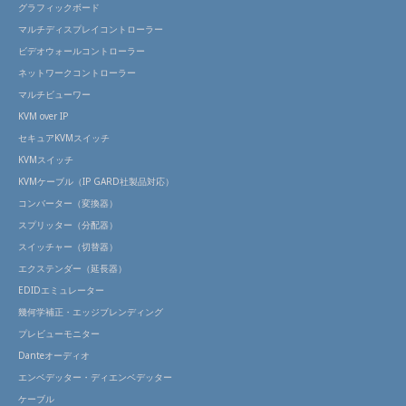
グラフィックボード
マルチディスプレイコントローラー
ビデオウォールコントローラー
ネットワークコントローラー
マルチビューワー
KVM over IP
セキュアKVMスイッチ
KVMスイッチ
KVMケーブル（IP GARD社製品対応）
コンバーター（変換器）
スプリッター（分配器）
スイッチャー（切替器）
エクステンダー（延長器）
EDIDエミュレーター
幾何学補正・エッジブレンディング
プレビューモニター
Danteオーディオ
エンベデッター・ディエンベデッター
ケーブル