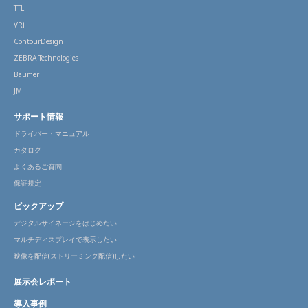
TTL
VRi
ContourDesign
ZEBRA Technologies
Baumer
JM
サポート情報
ドライバー・マニュアル
カタログ
よくあるご質問
保証規定
ピックアップ
デジタルサイネージをはじめたい
マルチディスプレイで表示したい
映像を配信(ストリーミング配信)したい
展示会レポート
導入事例