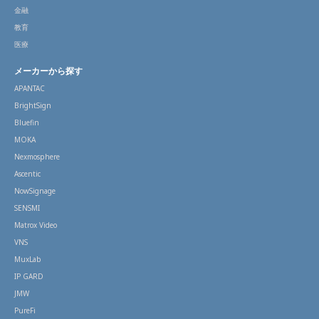
金融
教育
医療
メーカーから探す
APANTAC
BrightSign
Bluefin
MOKA
Nexmosphere
Ascentic
NowSignage
SENSMI
Matrox Video
VNS
MuxLab
IP GARD
JMW
PureFi