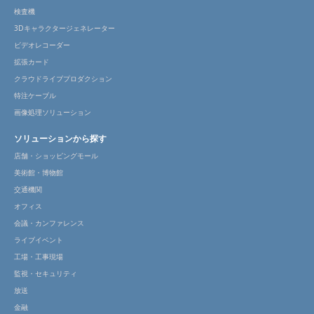
検査機
3Dキャラクタージェネレーター
ビデオレコーダー
拡張カード
クラウドライブプロダクション
特注ケーブル
画像処理ソリューション
ソリューションから探す
店舗・ショッピングモール
美術館・博物館
交通機関
オフィス
会議・カンファレンス
ライブイベント
工場・工事現場
監視・セキュリティ
放送
金融