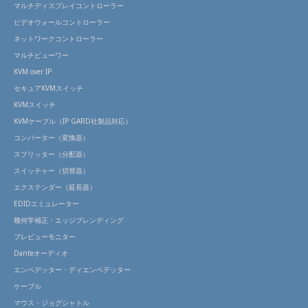
マルチディスプレイコントローラー
ビデオウォールコントローラー
ネットワークコントローラー
マルチビューワー
KVM over IP
セキュアKVMスイッチ
KVMスイッチ
KVMケーブル（IP GARD社製品対応）
コンバーター（変換器）
スプリッター（分配器）
スイッチャー（切替器）
エクステンダー（延長器）
EDIDエミュレーター
幾何学補正・エッジブレンディング
プレビューモニター
Danteオーディオ
エンベデッター・ディエンベデッター
ケーブル
マウス・ジョグシャトル