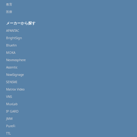
教育
医療
メーカーから探す
APANTAC
BrightSign
Bluefin
MOKA
Nexmosphere
Ascentic
NowSignage
SENSMI
Matrox Video
VNS
MuxLab
IP GARD
JMW
PureFi
TTL