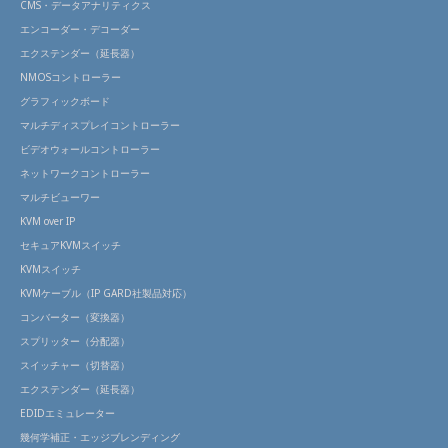
CMS・データアナリティクス
エンコーダー・デコーダー
エクステンダー（延長器）
NMOSコントローラー
グラフィックボード
マルチディスプレイコントローラー
ビデオウォールコントローラー
ネットワークコントローラー
マルチビューワー
KVM over IP
セキュアKVMスイッチ
KVMスイッチ
KVMケーブル（IP GARD社製品対応）
コンバーター（変換器）
スプリッター（分配器）
スイッチャー（切替器）
エクステンダー（延長器）
EDIDエミュレーター
幾何学補正・エッジブレンディング