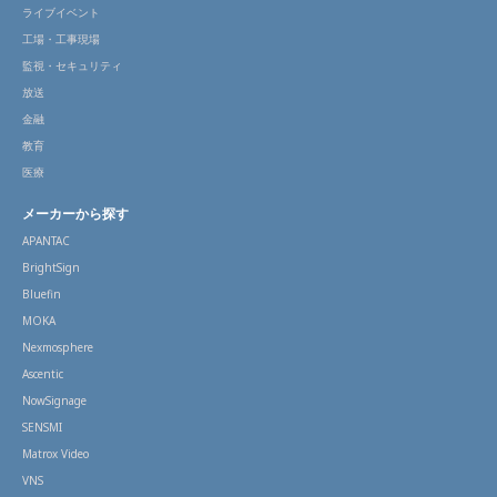
ライブイベント
工場・工事現場
監視・セキュリティ
放送
金融
教育
医療
メーカーから探す
APANTAC
BrightSign
Bluefin
MOKA
Nexmosphere
Ascentic
NowSignage
SENSMI
Matrox Video
VNS