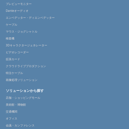
プレビューモニター
Danteオーディオ
エンベデッター・ディエンベデッター
ケーブル
マウス・ジョグシャトル
検査機
3Dキャラクタージェネレーター
ビデオレコーダー
拡張カード
クラウドライブプロダクション
特注ケーブル
画像処理ソリューション
ソリューションから探す
店舗・ショッピングモール
美術館・博物館
交通機関
オフィス
会議・カンファレンス