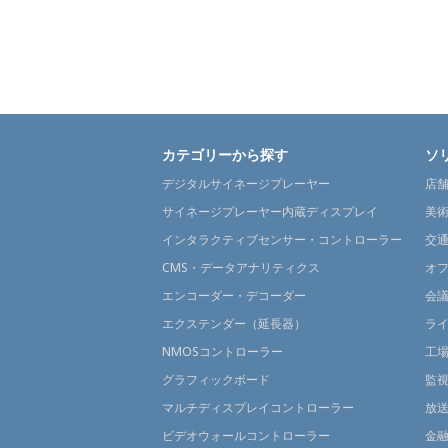
カテゴリーから探す
ソ
デジタルサイネージプレーヤー
店
サイネージプレーヤー内蔵ディスプレイ
美
インタラクティブセンサー・コントローラー
交
CMS・データアナリティクス
オ
エンコーダー・デコーダー
会
エクステンダー（延長器）
ラ
NMOSコントローラー
工
グラフィックボード
監
マルチディスプレイコントローラー
放
ビデオウォールコントローラー
金