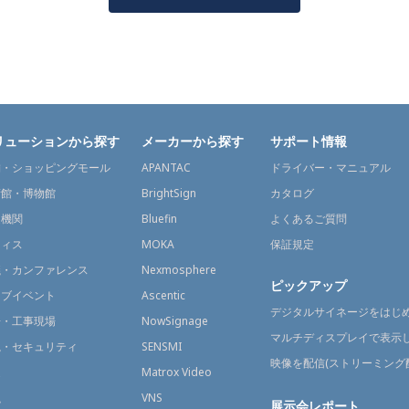
リューションから探す
メーカーから探す
サポート情報
舗・ショッピングモール
APANTAC
ドライバー・マニュアル
術館・博物館
BrightSign
カタログ
通機関
Bluefin
よくあるご質問
フィス
MOKA
保証規定
議・カンファレンス
Nexmosphere
ピックアップ
イブイベント
Ascentic
デジタルサイネージをはじ
場・工事現場
NowSignage
マルチディスプレイで表示
視・セキュリティ
SENSMI
映像を配信(ストリーミング
送
Matrox Video
融
VNS
展示会レポート