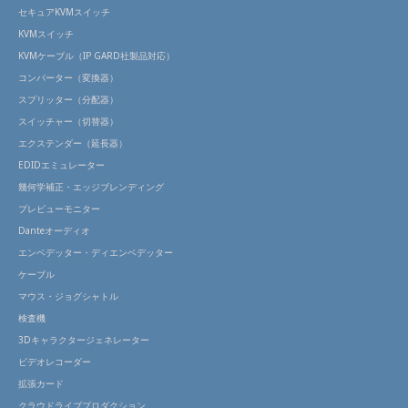
セキュアKVMスイッチ
KVMスイッチ
KVMケーブル（IP GARD社製品対応）
コンバーター（変換器）
スプリッター（分配器）
スイッチャー（切替器）
エクステンダー（延長器）
EDIDエミュレーター
幾何学補正・エッジブレンディング
プレビューモニター
Danteオーディオ
エンベデッター・ディエンベデッター
ケーブル
マウス・ジョグシャトル
検査機
3Dキャラクタージェネレーター
ビデオレコーダー
拡張カード
クラウドライブプロダクション