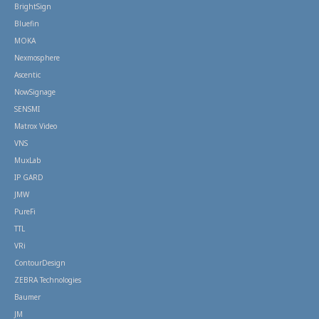
BrightSign
Bluefin
MOKA
Nexmosphere
Ascentic
NowSignage
SENSMI
Matrox Video
VNS
MuxLab
IP GARD
JMW
PureFi
TTL
VRi
ContourDesign
ZEBRA Technologies
Baumer
JM