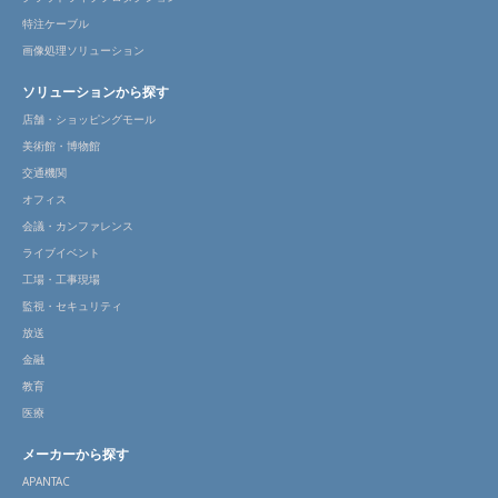
特注ケーブル
画像処理ソリューション
ソリューションから探す
店舗・ショッピングモール
美術館・博物館
交通機関
オフィス
会議・カンファレンス
ライブイベント
工場・工事現場
監視・セキュリティ
放送
金融
教育
医療
メーカーから探す
APANTAC