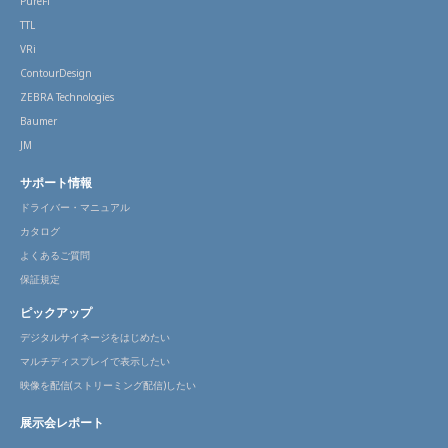
PureFi
TTL
VRi
ContourDesign
ZEBRA Technologies
Baumer
JM
サポート情報
ドライバー・マニュアル
カタログ
よくあるご質問
保証規定
ピックアップ
デジタルサイネージをはじめたい
マルチディスプレイで表示したい
映像を配信(ストリーミング配信)したい
展示会レポート