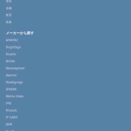
放送
金融
教育
医療
メーカーから探す
APANTAC
BrightSign
Bluefin
MOKA
Nexmosphere
Ascentic
NowSignage
SENSMI
Matrox Video
VNS
MuxLab
IP GARD
JMW