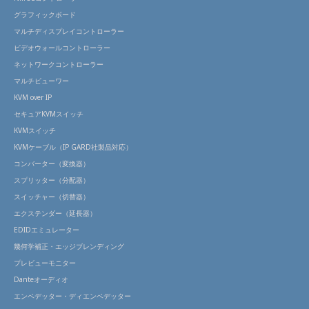
グラフィックボード
マルチディスプレイコントローラー
ビデオウォールコントローラー
ネットワークコントローラー
マルチビューワー
KVM over IP
セキュアKVMスイッチ
KVMスイッチ
KVMケーブル（IP GARD社製品対応）
コンバーター（変換器）
スプリッター（分配器）
スイッチャー（切替器）
エクステンダー（延長器）
EDIDエミュレーター
幾何学補正・エッジブレンディング
プレビューモニター
Danteオーディオ
エンベデッター・ディエンベデッター