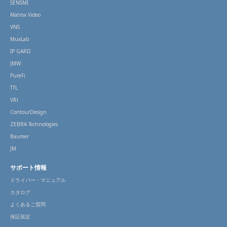
SENSMI
Matrox Video
VNS
MuxLab
IP GARD
JMW
PureFi
TTL
VRi
ContourDesign
ZEBRA Technologies
Baumer
JM
サポート情報
ドライバー・マニュアル
カタログ
よくあるご質問
保証規定