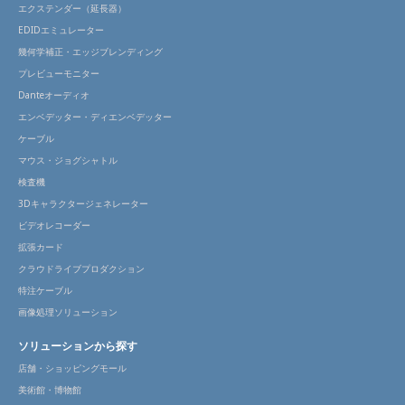
エクステンダー（延長器）
EDIDエミュレーター
幾何学補正・エッジブレンディング
プレビューモニター
Danteオーディオ
エンベデッター・ディエンベデッター
ケーブル
マウス・ジョグシャトル
検査機
3Dキャラクタージェネレーター
ビデオレコーダー
拡張カード
クラウドライブプロダクション
特注ケーブル
画像処理ソリューション
ソリューションから探す
店舗・ショッピングモール
美術館・博物館