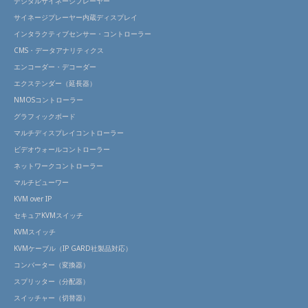
デジタルサイネージプレーヤー
サイネージプレーヤー内蔵ディスプレイ
インタラクティブセンサー・コントローラー
CMS・データアナリティクス
エンコーダー・デコーダー
エクステンダー（延長器）
NMOSコントローラー
グラフィックボード
マルチディスプレイコントローラー
ビデオウォールコントローラー
ネットワークコントローラー
マルチビューワー
KVM over IP
セキュアKVMスイッチ
KVMスイッチ
KVMケーブル（IP GARD社製品対応）
コンバーター（変換器）
スプリッター（分配器）
スイッチャー（切替器）