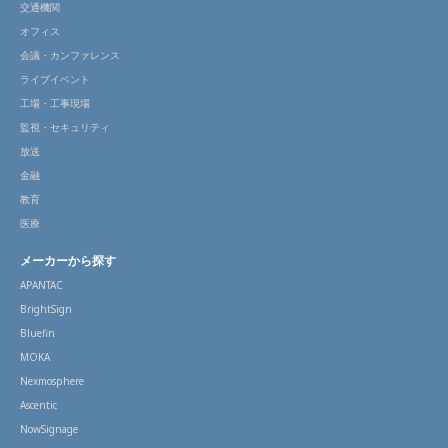
交通機関
オフィス
会議・カンファレンス
ライブイベント
工場・工事現場
監視・セキュリティ
放送
金融
教育
医療
メーカーから探す
APANTAC
BrightSign
Bluefin
MOKA
Nexmosphere
Ascentic
NowSignage