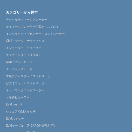
カテゴリーから探す
デジタルサイネージプレーヤー
サイネージプレーヤー内蔵ディスプレイ
インタラクティブセンサー・コントローラー
CMS・データアナリティクス
エンコーダー・デコーダー
エクステンダー（延長器）
NMOSコントローラー
グラフィックボード
マルチディスプレイコントローラー
ビデオウォールコントローラー
ネットワークコントローラー
マルチビューワー
KVM over IP
セキュアKVMスイッチ
KVMスイッチ
KVMケーブル（IP GARD社製品対応）