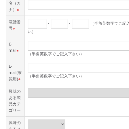
名（カ
ナ）
※
電話番
-
-
（半角英数字でご記
号
※
い）
E-
mail
※
（半角英数字でご記入下さい）
E-
mail(確
（半角英数字でご記入下さい）
認用)
※
興味の
ある製
品カテ
ゴリー
興味の
あるメ