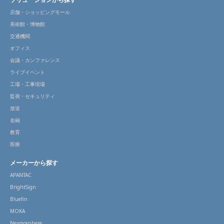
店舗・ショッピングモール
美術館・博物館
交通機関
オフィス
会議・カンファレンス
ライブイベント
工場・工事現場
監視・セキュリティ
放送
金融
教育
医療
メーカーから探す
APANTAC
BrightSign
Bluefin
MOKA
Nexmosphere