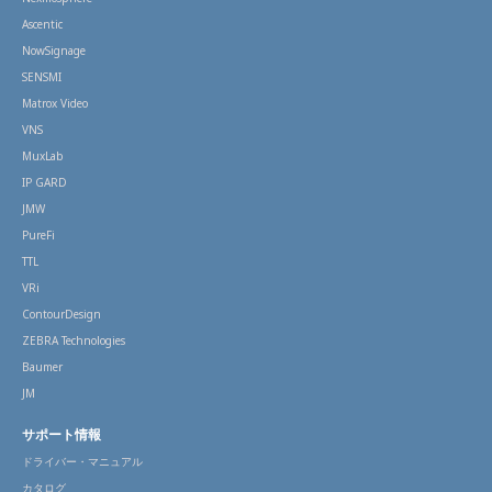
Ascentic
NowSignage
SENSMI
Matrox Video
VNS
MuxLab
IP GARD
JMW
PureFi
TTL
VRi
ContourDesign
ZEBRA Technologies
Baumer
JM
サポート情報
ドライバー・マニュアル
カタログ