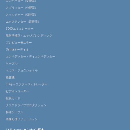
コンバーター（変換器）
スプリッター（分配器）
スイッチャー（切替器）
エクステンダー（延長器）
EDIDエミュレーター
幾何学補正・エッジブレンディング
プレビューモニター
Danteオーディオ
エンベデッター・ディエンベデッター
ケーブル
マウス・ジョグシャトル
検査機
3Dキャラクタージェネレーター
ビデオレコーダー
拡張カード
クラウドライブプロダクション
特注ケーブル
画像処理ソリューション
ソリューションから探す