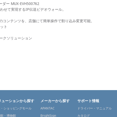
ダー MUX-EVH500762
わせて実現するIP伝送ビデオウォール。
ネージのコンテンツを、店舗にて簡単操作で割り込み変更可能。
ット
ットワークソリューション
リューションから探す
メーカーから探す
サポート情報
舗・ショッピングモール
APANTAC
ドライバー・マニュアル
術館・博物館
BrightSign
カタログ