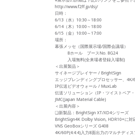
http://www.f2ff.jp/dsj/
日時：
6/13（水）10:30～18:00
6/14（木）10:00～18:00
6/15（金）10:00～17:00
場所：
幕張メッセ（国際展示場/国際会議場）
8ホール ブースNo. 8G24
入場無料(全来場者登録入場制)
＜出展製品＞
サイネージプレイヤー / BrightSign
エッジブレンディングプロセッサー、4K/60
IP伝送ビデオウォール / MuxLab
伝送ソリューション（IP・ツイストペア・ケーブ
JMC(Japan Material Cable)
＜出展内容＞
❏新製品：BrightSign XT/XD4シリーズ
BrightSign4K Dolby Vision, HDR
VNS GeoBoxシリーズ G408
4K/60P(4:4:4)入力8面出力のマルチ