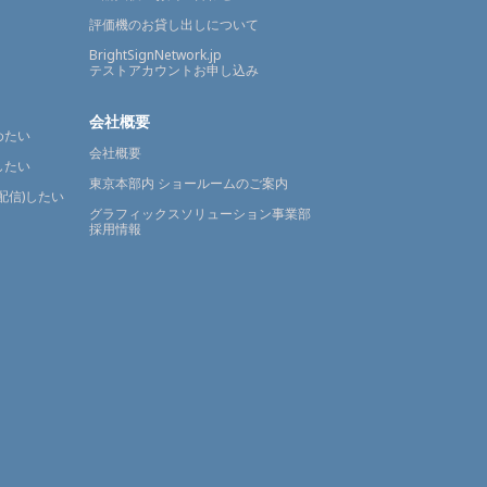
評価機のお貸し出しについて
BrightSignNetwork.jp
テストアカウントお申し込み
会社概要
めたい
会社概要
したい
東京本部内 ショールームのご案内
配信)したい
グラフィックスソリューション事業部
採用情報