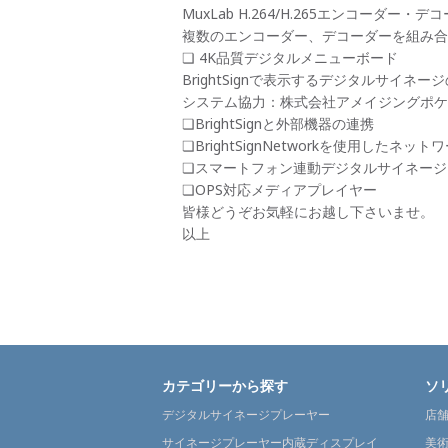
MuxLab H.264/H.265エンコーダー・デコー
複数のエンコーダー、デコーダーを組み合
❏ 4K品質デジタルメニューボード
BrightSignで表示するデジタルサイ
システム協力：株式会社アメイジングポケ
❏BrightSignと外部機器の連携
❏BrightSignNetworkを使用したネ
❏スマートフォン連動デジタルサイネージ
❏OPS対応メディアプレイヤー
皆様どうぞお気軽にお越し下さいませ。
以上
カテゴリーから探す
ソ
デジタルサイネージプレーヤー
店
サイネージプレーヤー内蔵ディスプレイ
美