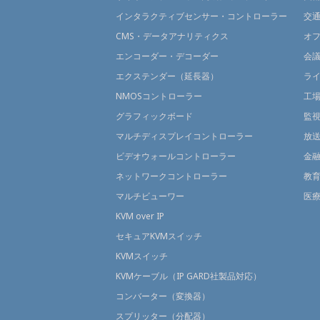
インタラクティブセンサー・コントローラー
交
CMS・データアナリティクス
オ
エンコーダー・デコーダー
会
エクステンダー（延長器）
ラ
NMOSコントローラー
工
グラフィックボード
監
マルチディスプレイコントローラー
放
ビデオウォールコントローラー
金
ネットワークコントローラー
教
マルチビューワー
医
KVM over IP
セキュアKVMスイッチ
KVMスイッチ
KVMケーブル（IP GARD社製品対応）
コンバーター（変換器）
スプリッター（分配器）