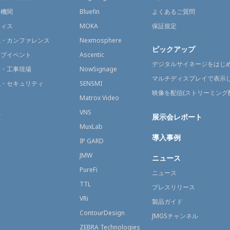
通機関
Bluefin
よくあるご質問
フィス
MOKA
保証規定
議・カンファレンス
Nexmosphere
ピックアップ
イブイベント
Ascentic
デジタルサイネージをはじ
場・工事現場
NowSignage
マルチディスプレイで表示
視・セキュリティ
SENSMI
映像を配信(ストリーミング
送
Matrox Video
融
VNS
展示会レポート
育
MuxLab
導入事例
療
IP GARD
JMW
ニュース
PureFi
ニュース
TTL
プレスリリース
VRi
製品ガイド
ContourDesign
JMGSチャンネル
ZEBRA Technologies