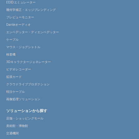
EDIDエミュレーター
幾何学補正・エッジブレンディング
プレビューモニター
Danteオーディオ
エンベデッター・ディエンベデッター
ケーブル
マウス・ジョグシャトル
検査機
3Dキャラクタージェネレーター
ビデオレコーダー
拡張カード
クラウドライブプロダクション
特注ケーブル
画像処理ソリューション
ソリューションから探す
店舗・ショッピングモール
美術館・博物館
交通機関