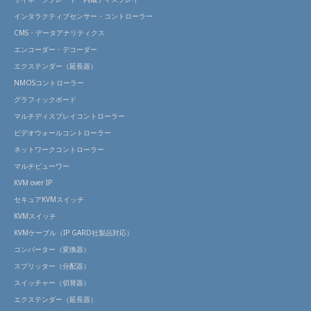
インタラクティブセンサー・コントローラー
CMS・データアナリティクス
エンコーダー・デコーダー
エクステンダー（延長器）
NMOSコントローラー
グラフィックボード
マルチディスプレイコントローラー
ビデオウォールコントローラー
ネットワークコントローラー
マルチビューワー
KVM over IP
セキュアKVMスイッチ
KVMスイッチ
KVMケーブル（IP GARD社製品対応）
コンバーター（変換器）
スプリッター（分配器）
スイッチャー（切替器）
エクステンダー（延長器）