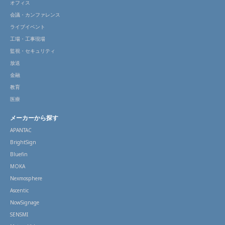
オフィス
会議・カンファレンス
ライブイベント
工場・工事現場
監視・セキュリティ
放送
金融
教育
医療
メーカーから探す
APANTAC
BrightSign
Bluefin
MOKA
Nexmosphere
Ascentic
NowSignage
SENSMI