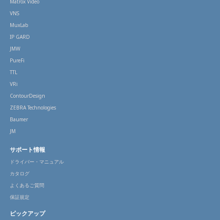
Matrox Video
VNS
MuxLab
IP GARD
JMW
PureFi
TTL
VRi
ContourDesign
ZEBRA Technologies
Baumer
JM
サポート情報
ドライバー・マニュアル
カタログ
よくあるご質問
保証規定
ピックアップ