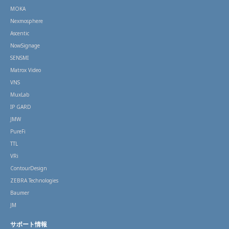
MOKA
Nexmosphere
Ascentic
NowSignage
SENSMI
Matrox Video
VNS
MuxLab
IP GARD
JMW
PureFi
TTL
VRi
ContourDesign
ZEBRA Technologies
Baumer
JM
サポート情報