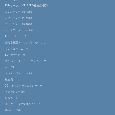
KVMケーブル（IP GARD社製品対応）
コンバーター（変換器）
スプリッター（分配器）
スイッチャー（切替器）
エクステンダー（延長器）
EDIDエミュレーター
幾何学補正・エッジブレンディング
プレビューモニター
Danteオーディオ
エンベデッター・ディエンベデッター
ケーブル
マウス・ジョグシャトル
検査機
3Dキャラクタージェネレーター
ビデオレコーダー
拡張カード
クラウドライブプロダクション
特注ケーブル