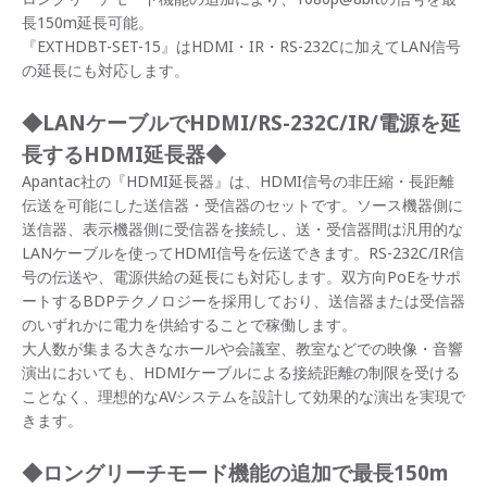
長150m延長可能。
『EXTHDBT-SET-15』はHDMI・IR・RS-232Cに加えてLAN信号
の延長にも対応します。
◆LANケーブルでHDMI/RS-232C/IR/電源を延
長するHDMI延長器◆
Apantac社の『HDMI延長器』は、HDMI信号の非圧縮・長距離
伝送を可能にした送信器・受信器のセットです。ソース機器側に
送信器、表示機器側に受信器を接続し、送・受信器間は汎用的な
LANケーブルを使ってHDMI信号を伝送できます。RS-232C/IR信
号の伝送や、電源供給の延長にも対応します。双方向PoEをサポ
ートするBDPテクノロジーを採用しており、送信器または受信器
のいずれかに電力を供給することで稼働します。
大人数が集まる大きなホールや会議室、教室などでの映像・音響
演出においても、HDMIケーブルによる接続距離の制限を受ける
ことなく、理想的なAVシステムを設計して効果的な演出を実現で
きます。
◆ロングリーチモード機能の追加で最長150m