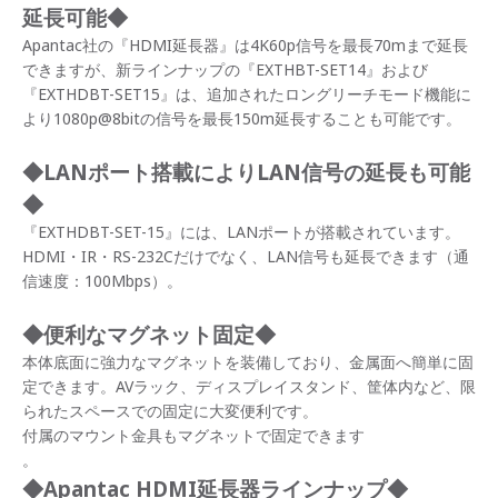
延長可能◆
Apantac社の『HDMI延長器』は4K60p信号を最長70mまで延長
できますが、新ラインナップの『EXTHBT-SET14』および
『EXTHDBT-SET15』は、追加されたロングリーチモード機能に
より1080p@8bitの信号を最長150m延長することも可能です。
◆LANポート搭載によりLAN信号の延長も可能
◆
『EXTHDBT-SET-15』には、LANポートが搭載されています。
HDMI・IR・RS-232Cだけでなく、LAN信号も延長できます（通
信速度：100Mbps）。
◆便利なマグネット固定◆
本体底面に強力なマグネットを装備しており、金属面へ簡単に固
定できます。AVラック、ディスプレイスタンド、筐体内など、限
られたスペースでの固定に大変便利です。
付属のマウント金具もマグネットで固定できます
。
◆Apantac HDMI延長器ラインナップ◆