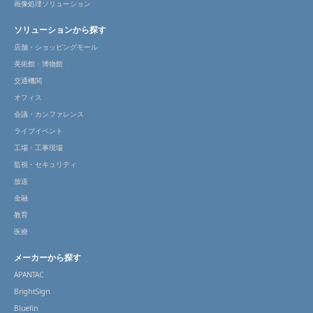
画像処理ソリューション
ソリューションから探す
店舗・ショッピングモール
美術館・博物館
交通機関
オフィス
会議・カンファレンス
ライブイベント
工場・工事現場
監視・セキュリティ
放送
金融
教育
医療
メーカーから探す
APANTAC
BrightSign
Bluefin