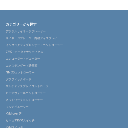
カテゴリーから探す
デジタルサイネージプレーヤー
サイネージプレーヤー内蔵ディスプレイ
インタラクティブセンサー・コントローラー
CMS・データアナリティクス
エンコーダー・デコーダー
エクステンダー（延長器）
NMOSコントローラー
グラフィックボード
マルチディスプレイコントローラー
ビデオウォールコントローラー
ネットワークコントローラー
マルチビューワー
KVM over IP
セキュアKVMスイッチ
KVMスイッチ