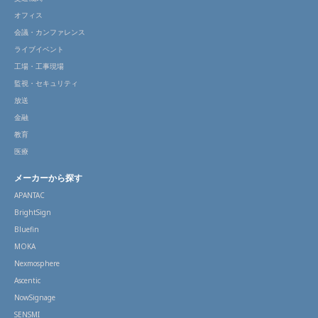
オフィス
会議・カンファレンス
ライブイベント
工場・工事現場
監視・セキュリティ
放送
金融
教育
医療
メーカーから探す
APANTAC
BrightSign
Bluefin
MOKA
Nexmosphere
Ascentic
NowSignage
SENSMI