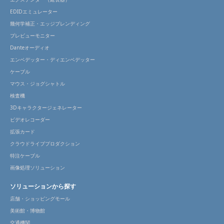
EDIDエミュレーター
幾何学補正・エッジブレンディング
プレビューモニター
Danteオーディオ
エンベデッター・ディエンベデッター
ケーブル
マウス・ジョグシャトル
検査機
3Dキャラクタージェネレーター
ビデオレコーダー
拡張カード
クラウドライブプロダクション
特注ケーブル
画像処理ソリューション
ソリューションから探す
店舗・ショッピングモール
美術館・博物館
交通機関