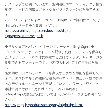
ンストップで提供しています。空間演出やマーケティング、情報
配信、サービス周知などあらゆるビジネスシーンに対応できま
す。
※シルバーアイのサイネージCMS（Bright-i）の詳細については、
下記Webページをご参照ください。
https://silveri-signage.com/business/digital-
signage/system/bright-i/
◆世界シェアNo.1のサイネージプレーヤー「BrighSign」◆
「BrightSign」は、ネットワーク配信またはコンテンツを保存し
たメモリーカードを本体に接続するだけでデジタルサイネージを
制御できるプレーヤーです。4KやフルHDビデオの再生に対応
し、
魅力的なデジタルサイネージを実現する多彩な機能を搭載してい
ます。国内外で多くの採用実績を誇っており、幅広い分野で効果
的なデジタルサイネージを実現しています。ワールドワイドの
累計出荷台数は200万台以上です（2021年現在）。
※BrightSignの製品詳細については下記Webページをご参照くだ
さい。
https://jmgs.jp/products/category/brightsign.html