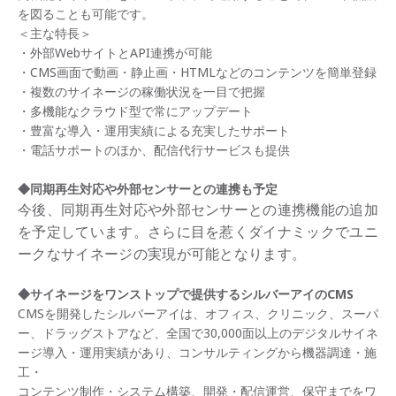
を図ることも可能です。
＜主な特長＞
・外部WebサイトとAPI連携が可能
・CMS画面で動画・静止画・HTMLなどのコンテンツを簡単登録
・複数のサイネージの稼働状況を一目で把握
・多機能なクラウド型で常にアップデート
・豊富な導入・運用実績による充実したサポート
・電話サポートのほか、配信代行サービスも提供
◆同期再生対応や外部センサーとの連携も予定
今後、同期再生対応や外部センサーとの連携機能の追加
を予定しています。さらに目を惹くダイナミックでユニ
ークなサイネージの実現が可能となります。
◆サイネージをワンストップで提供するシルバーアイのCMS
CMSを開発したシルバーアイは、オフィス、クリニック、スーパ
ー、ドラッグストアなど、全国で30,000面以上のデジタルサイネ
ージ導入・運用実績があり、コンサルティングから機器調達・施
工・
コンテンツ制作・システム構築、開発・配信運営、保守までをワ