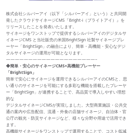
株式会社シルバーアイ（以下「シルバーアイ」という）と共同開
発したクラウドサイネージCMS『Bright-i（ブライトアイ）』を
リリースしたことを発表いたします。
サイネージをワンストップで提供するシルバーアイのデジタルサ
イネージCMS と当社販売の⽶国BrightSign 社製サイネージプレ
ーヤー「BrightSign」の融合により、簡単・⾼機能・安⼼なデジ
タルサイネージの運⽤が可能となります。
————————————————————–
◆簡単・安心のサイネージCMS×高機能プレーヤー
「BrightSign」
簡単で安心にサイネージを運用できるシルバーアイのCMSと、思
い通りのサイネージを可能にする多彩な機能を搭載したプレーヤ
ー「BrightSign」が連携することで、高品質で導入しやすい理想
的な
デジタルサイネージCMSが実現しました。大型商業施設・公共交
通の案内や広告配信、流通・外食の店舗サイネージ、自治体・官
公庁の観光・防災サイネージなど、様々な分野や用途で活用でき
ます。
高機能サイネージをワンストップで運用することで、コスト低減