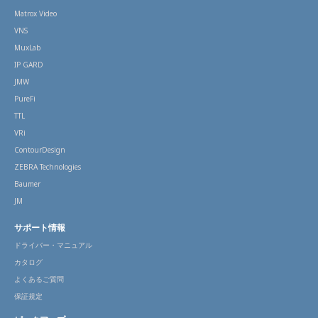
Matrox Video
VNS
MuxLab
IP GARD
JMW
PureFi
TTL
VRi
ContourDesign
ZEBRA Technologies
Baumer
JM
サポート情報
ドライバー・マニュアル
カタログ
よくあるご質問
保証規定