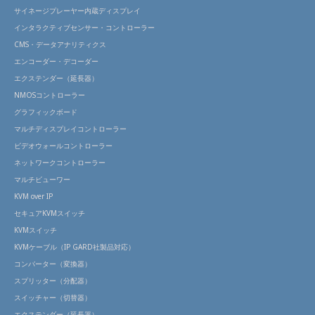
サイネージプレーヤー内蔵ディスプレイ
インタラクティブセンサー・コントローラー
CMS・データアナリティクス
エンコーダー・デコーダー
エクステンダー（延長器）
NMOSコントローラー
グラフィックボード
マルチディスプレイコントローラー
ビデオウォールコントローラー
ネットワークコントローラー
マルチビューワー
KVM over IP
セキュアKVMスイッチ
KVMスイッチ
KVMケーブル（IP GARD社製品対応）
コンバーター（変換器）
スプリッター（分配器）
スイッチャー（切替器）
エクステンダー（延長器）