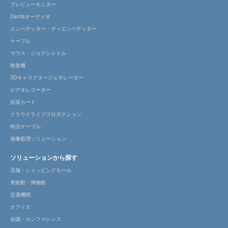
プレビューモニター
Danteオーディオ
エンベデッター・ディエンベデッター
ケーブル
マウス・ジョグシャトル
検査機
3Dキャラクタージェネレーター
ビデオレコーダー
拡張カード
クラウドライブプロダクション
特注ケーブル
画像処理ソリューション
ソリューションから探す
店舗・ショッピングモール
美術館・博物館
交通機関
オフィス
会議・カンファレンス