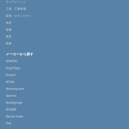
ライブイベント
工場・工事現場
監視・セキュリティ
放送
金融
教育
医療
メーカーから探す
APANTAC
BrightSign
Bluefin
MOKA
Nexmosphere
Ascentic
NowSignage
SENSMI
Matrox Video
VNS