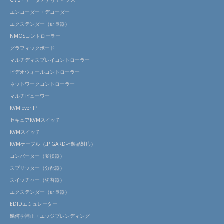
CMS・データアナリティクス
エンコーダー・デコーダー
エクステンダー（延長器）
NMOSコントローラー
グラフィックボード
マルチディスプレイコントローラー
ビデオウォールコントローラー
ネットワークコントローラー
マルチビューワー
KVM over IP
セキュアKVMスイッチ
KVMスイッチ
KVMケーブル（IP GARD社製品対応）
コンバーター（変換器）
スプリッター（分配器）
スイッチャー（切替器）
エクステンダー（延長器）
EDIDエミュレーター
幾何学補正・エッジブレンディング