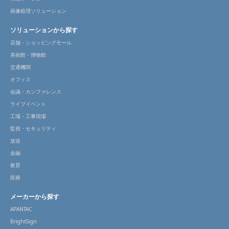
画像処理ソリューション
ソリューションから探す
店舗・ショッピングモール
美術館・博物館
交通機関
オフィス
会議・カンファレンス
ライブイベント
工場・工事現場
監視・セキュリティ
放送
金融
教育
医療
メーカーから探す
APANTAC
BrightSign