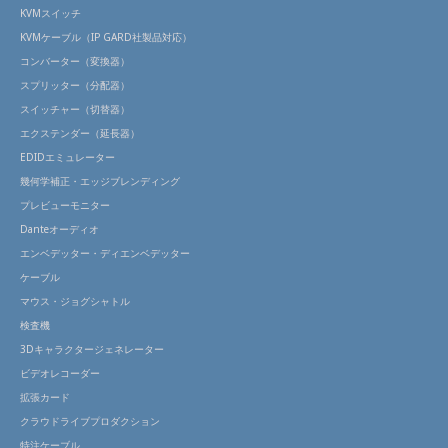
KVMスイッチ
KVMケーブル（IP GARD社製品対応）
コンバーター（変換器）
スプリッター（分配器）
スイッチャー（切替器）
エクステンダー（延長器）
EDIDエミュレーター
幾何学補正・エッジブレンディング
プレビューモニター
Danteオーディオ
エンベデッター・ディエンベデッター
ケーブル
マウス・ジョグシャトル
検査機
3Dキャラクタージェネレーター
ビデオレコーダー
拡張カード
クラウドライブプロダクション
特注ケーブル