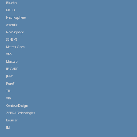
Bluefin
MOKA
Nexmosphere
Ascentic
NowSignage
SENSMI
Matrox Video
VNS
MuxLab
IP GARD
JMW
PureFi
TTL
VRi
ContourDesign
ZEBRA Technologies
Baumer
JM