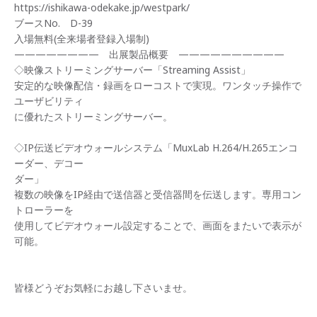
https://ishikawa-odekake.jp/westpark/
ブースNo. D-39
入場無料(全来場者登録入場制)
———————— 出展製品概要 ——————————
◇映像ストリーミングサーバー「Streaming Assist」
安定的な映像配信・録画をローコストで実現。ワンタッチ操作で
ユーザビリティ
に優れたストリーミングサーバー。
◇IP伝送ビデオウォールシステム「MuxLab H.264/H.265エンコ
ーダー、デコー
ダー」
複数の映像をIP経由で送信器と受信器間を伝送します。専用コン
トローラーを
使用してビデオウォール設定することで、画面をまたいで表示が
可能。
皆様どうぞお気軽にお越し下さいませ。