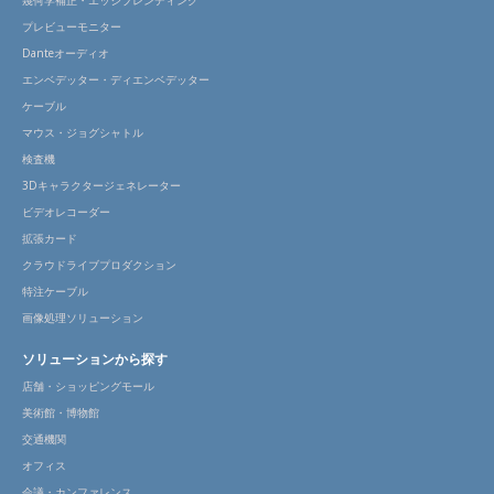
幾何学補正・エッジブレンディング
プレビューモニター
Danteオーディオ
エンベデッター・ディエンベデッター
ケーブル
マウス・ジョグシャトル
検査機
3Dキャラクタージェネレーター
ビデオレコーダー
拡張カード
クラウドライブプロダクション
特注ケーブル
画像処理ソリューション
ソリューションから探す
店舗・ショッピングモール
美術館・博物館
交通機関
オフィス
会議・カンファレンス