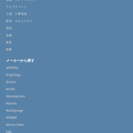
ライブイベント
工場・工事現場
監視・セキュリティ
放送
金融
教育
医療
メーカーから探す
APANTAC
BrightSign
Bluefin
MOKA
Nexmosphere
Ascentic
NowSignage
SENSMI
Matrox Video
VNS