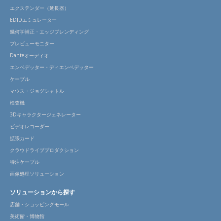
エクステンダー（延長器）
EDIDエミュレーター
幾何学補正・エッジブレンディング
プレビューモニター
Danteオーディオ
エンベデッター・ディエンベデッター
ケーブル
マウス・ジョグシャトル
検査機
3Dキャラクタージェネレーター
ビデオレコーダー
拡張カード
クラウドライブプロダクション
特注ケーブル
画像処理ソリューション
ソリューションから探す
店舗・ショッピングモール
美術館・博物館