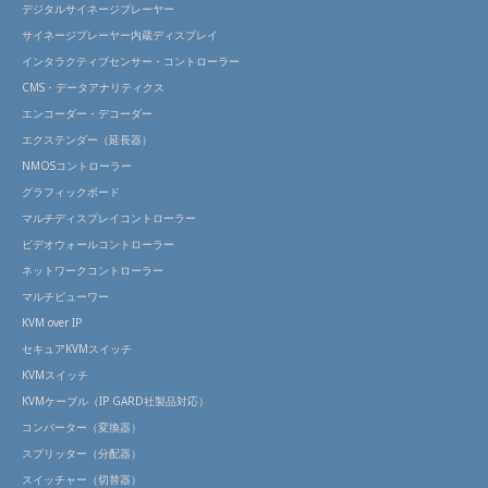
デジタルサイネージプレーヤー
サイネージプレーヤー内蔵ディスプレイ
インタラクティブセンサー・コントローラー
CMS・データアナリティクス
エンコーダー・デコーダー
エクステンダー（延長器）
NMOSコントローラー
グラフィックボード
マルチディスプレイコントローラー
ビデオウォールコントローラー
ネットワークコントローラー
マルチビューワー
KVM over IP
セキュアKVMスイッチ
KVMスイッチ
KVMケーブル（IP GARD社製品対応）
コンバーター（変換器）
スプリッター（分配器）
スイッチャー（切替器）