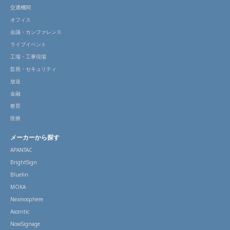
交通機関
オフィス
会議・カンファレンス
ライブイベント
工場・工事現場
監視・セキュリティ
放送
金融
教育
医療
メーカーから探す
APANTAC
BrightSign
Bluefin
MOKA
Nexmosphere
Ascentic
NowSignage