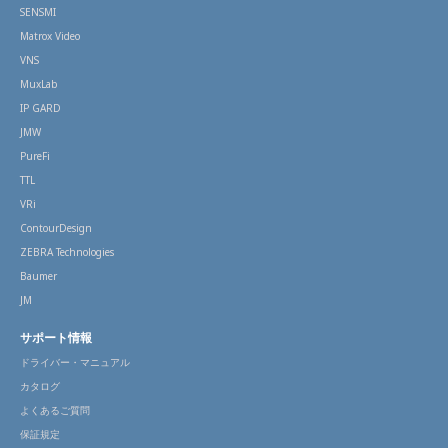
SENSMI
Matrox Video
VNS
MuxLab
IP GARD
JMW
PureFi
TTL
VRi
ContourDesign
ZEBRA Technologies
Baumer
JM
サポート情報
ドライバー・マニュアル
カタログ
よくあるご質問
保証規定